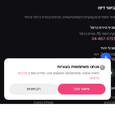
ביוטי דיפו
ציוד וחומרים מקצועיים לקוסמטיקאיות. סניפים בטירת כרמל וביהוד.
סניף טירת כרמל
קרן היסוד 15, טירת כרמל
04-857-5751
סניף יהוד
מוהליבר 2, יהוד
03-632-0016
🍪
אנחנו משתמשות בעוגיות
לחוויה אישית, סטטיסטיקה והתאמת תוכן. למידע נוסף ב
מדיניות
סינון ומיון
פרטיות
.
חנות
שירות
אישור הכל
רק חיוניות
כל המוצרים
צור קשר
מבצעים
שאלות נפוצות
קורסים והדרכות
משלוחים
מאמרים
החזרות