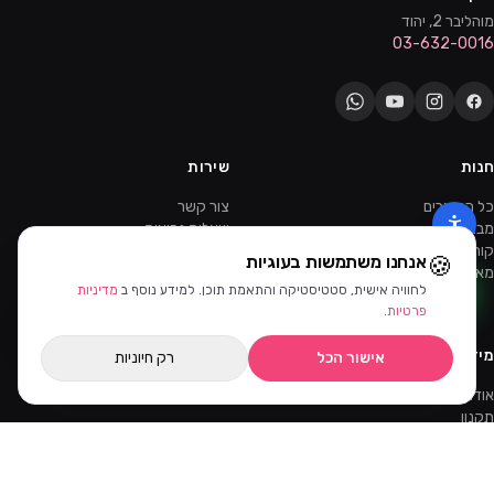
מוהליבר 2, יהוד
03-632-0016
חנות
שירות
כל המוצרים
צור קשר
מבצעים
שאלות נפוצות
קורסים והדרכות
משלוחים
🍪
אנחנו משתמשות בעוגיות
מאמרים
החזרות
לחוויה אישית, סטטיסטיקה והתאמת תוכן. למידע נוסף ב
מדיניות
ווטסאפ
סינון ומיון
פרטיות
.
מידע
אישור הכל
רק חיוניות
אודות
תקנון
מדיניות פרטיות
ביטול עסקה
הרשמה כקוסמטיקאית