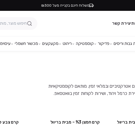
משלוח חינם בקנייה מעל ₪300
ת
יצירת קשר
גבות וריסים
פדיקור
קוסמטיקה
ריהוט
מקעקעים
מכשור חשמלי
עיסוי
מפ
ים המובילים, במחירים אטרקטיביים ובמלאי זמין. מותאם לקוסמטיקאיות
קרם חמצן %3 – מבית בריוול
קרם צבע לגבות מס' 1
קני 6 קבלי 1 מתנה