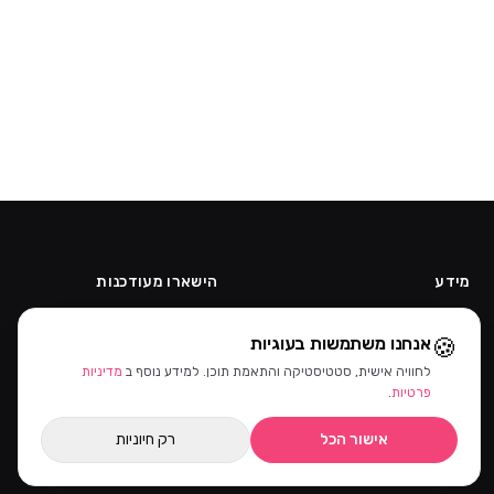
מידע
הישארו מעודכנות
אודות
קבלו מבצעים ומוצרים חדשים קודם.
🍪
אנחנו משתמשות בעוגיות
תקנון
קוד ההטמעה של הניוזלטר יתווסף
מדיניות פרטיות
מהאדמין.
לחוויה אישית, סטטיסטיקה והתאמת תוכן. למידע נוסף ב
מדיניות
ביטול עסקה
פרטיות
.
הרשמה כקוסמטיקאית
אישור הכל
רק חיוניות