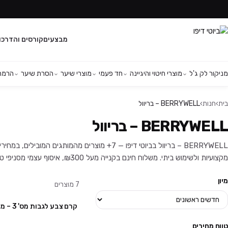
מבצעים
קורסים והדרכו
מניקור לק ג'ל
מוצרי חיטוי והיגיינה
חד פעמי
מוצרי שיער
הסרת שיער
הרמת 
בית
›
חנות
›
BERRYWELL – בריוול
BERRYWELL – בריוול
BERRYWELL – בריוול בביוטי דיפו — 7+ מוצרים מהמותג
מקצועיות ולשימוש ביתי. משלוח חינם בקנייה מעל ₪300, איסוף עצמי מסניפי טירת כרמל ויהוד, ושירות לקוחות זמין בוואטסאפ.
מיון
7
מוצרים
קרם צבע לגבות מס' 3 – מבית בריוול
קני 6 קבלי 1 מתנה
טווח מחירים