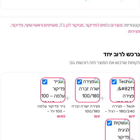
קטגוריות:
מוצרים נלווים לפדיקור
,
מניקור לק ג'ל
,
משייפים וראשי שיוף
,
פדיקור
,
פצירות
נרכש לרוב יחד
לקוחות שרכשו את המוצר הזה רוכשות גם:
+
+
Tech – פצירה
פצירה ישרה זברה
נייר פדיקור עלמה
180/240 – רגיל –
100/180
– 100 יח' –
9
₪
חצי ירח – אפור
2
₪
45
₪
40/60
+