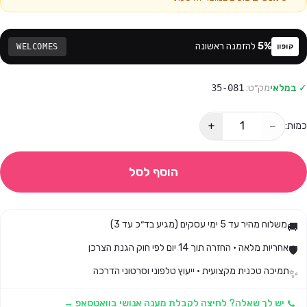
%
5
להזמנה ראשונה
WELCOMES
קופון
✓ במלאי
מק״ט:
35-081
+
−
כמות:
הוסף לסל
משלוח מהיר עד 5 ימי עסקים (מגיע בד״כ עד 3)
🚚
אחריות מלאה · החזרה תוך 14 יום לפי חוק הגנת הצרכן
🛡️
תמיכה טכנית מקצועית · ייעוץ טלפוני וסרטוני הדרכה
✨
יש לך שאלה? לחיצה לקבלת מענה אנושי בוואטסאפ →