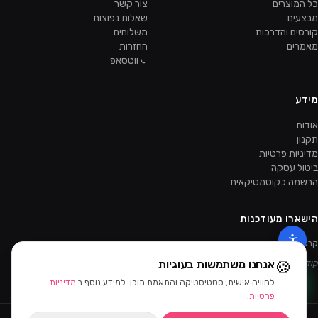
כל המוצרים
צור קשר
מבצעים
שאלות נפוצות
קורסים והדרכות
משלוחים
מאמרים
החזרות
ווטסאפ
מידע
אודות
תקנון
מדיניות פרטיות
ביטול עסקה
הרשמה כקוסמטיקאית
הישארו מעודכנות
קבלו מבצעים ומוצרים חדשים קודם.
🍪
אנחנו משתמשות בעוגיות
קוד ההטמעה של הניוזלטר יתווסף מהאדמין.
לחוויה אישית, סטטיסטיקה והתאמת תוכן. למידע נוסף ב
מדיניות
פרטיות
.