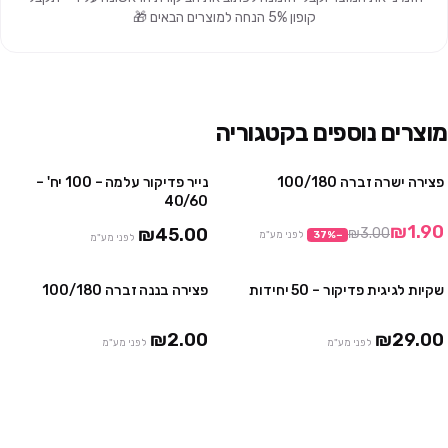
קופון 5% הנחה למוצרים הבאים 🎁
מוצרים נוספים בקטגוריה
פצירה ישרה זברה 100/180
נייר פדיקור עלמה – 100 יח' –
מבצע
3 חבילות ב ₪129
40/60
₪1.90
₪45.00
₪3.00
−
%
37
לפני מע"מ
לפני מע"מ
שקיות לגיגית פדיקור – 50 יחידות
פצירה בננה זברה 100/180
2 חבילות ב ₪39
₪2.00
₪29.00
לפני מע"מ
לפני מע"מ