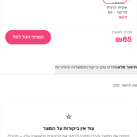
שקיות לגיגית
פדיקור – 50
29
₪
יחידות
סה״כ למארז
הוסיפי הכל לסל
₪
85
תיאור מלא
מפרט טכני
ביקורות
משלוח והחזרות
אין תיאור זמין.
⭐
עוד אין ביקורות על המוצר
הזמיני את המוצר וקבלי הזמנה לכתוב את הביקורת הראשונה עליו — תקבלי