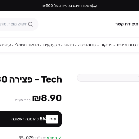
משלוח חינם בקנייה מעל ₪300
ת
יצירת קשר
גבות וריסים
פדיקור
קוסמטיקה
ריהוט
מקעקעים
מכשור חשמלי
עיסוי
מפ
Tech – פצירה 100/180 – רגיל – חצי ירח – אפור
₪8.90
לפני מע"מ
%
5
להזמנה ראשונה
קופון
✓ במלאי
מק״ט:
35-079