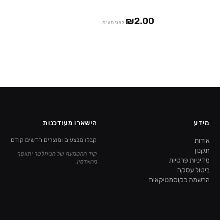
חבילות ב ₪39
₪2.00
לפני מע"מ
מידע
הישארו מעודכנות
אודות
קבלו מבצעים ומוצרים חדשים קודם.
תקנון
קוד ההטמעה של הניוזלטר יתווסף
מדיניות פרטיות
מהאדמין.
ביטול עסקה
הרשמה כקוסמטיקאית