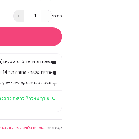
+
−
כמות:
משלוח מהיר עד 5 ימי עסקים (מגיע בד״כ עד 3)
🚚
אחריות מלאה · החזרה תוך 14 יום לפי חוק הגנת הצרכן
🛡️
תמיכה טכנית מקצועית · ייעוץ ט
✨
יש לך שאלה? לחיצה לקבלת
קטגוריות:
מוצרים נלווים לפדיקור
,
מניק