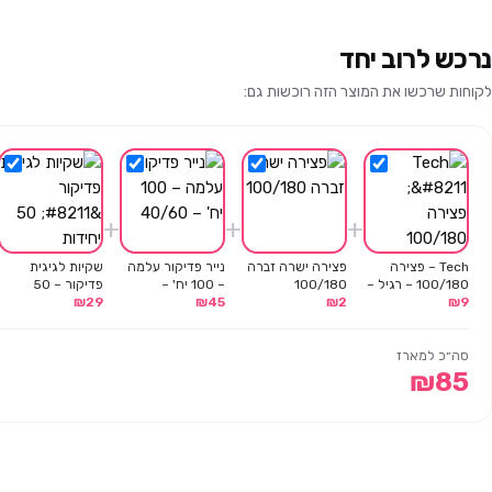
נרכש לרוב יחד
לקוחות שרכשו את המוצר הזה רוכשות גם:
+
+
+
Tech – פצירה
פצירה ישרה זברה
נייר פדיקור עלמה
שקיות לגיגית
100/180 – רגיל –
100/180
– 100 יח' –
פדיקור – 50
9
₪
חצי ירח – אפור
2
₪
45
₪
40/60
29
₪
יחידות
סה״כ למארז
₪
85