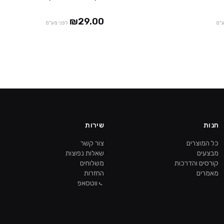
3 חבילות ב ₪129
2 
₪29.00
ע"מ
לפני מע"מ
חנות
שירות
כל המוצרים
צור קשר
מבצעים
שאלות נפוצות
קורסים והדרכות
משלוחים
מאמרים
החזרות
ווטסאפ