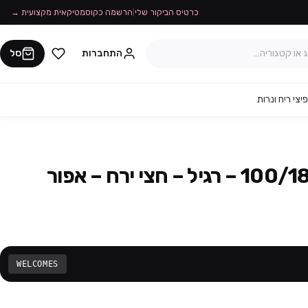
כרטיס הביקור שלי
|
הרשמה כקוסמטיקאית מקצועית →
התחברות
סל
יצי ריח ונרות
WELCOMES