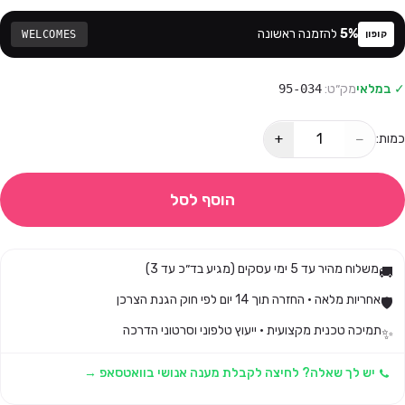
%
5
להזמנה ראשונה
WELCOMES
קופון
✓ במלאי
מק״ט:
95-034
+
−
כמות:
הוסף לסל
משלוח מהיר עד 5 ימי עסקים (מגיע בד״כ עד 3)
🚚
אחריות מלאה · החזרה תוך 14 יום לפי חוק הגנת הצרכן
🛡️
תמיכה טכנית מקצועית · ייעוץ טלפוני וסרטוני הדרכה
✨
יש לך שאלה? לחיצה לקבלת מענה אנושי בוואטסאפ →