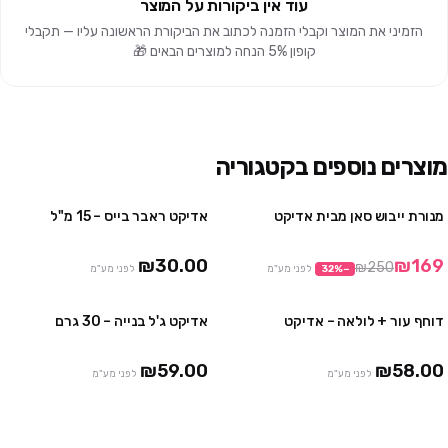
עוד אין ביקורות על המוצר
הזמיני את המוצר וקבלי הזמנה לכתוב את הביקורת הראשונה עליו — תקבלי
קופון 5% הנחה למוצרים הבאים 🎁
מוצרים נוספים בקטגוריה
מנורת ייבוש סאן מבית אדיקט
אדיקט ראבר בייס – 15 מ"ל
מבצע
3 ב 85₪
אזל
₪30.00
₪169
₪250
−
%
32
לפני מע"מ
לפני מע"מ
דוחף עור + לולאה – אדיקט
אדיקט ג'ל בנייה – 30 גרם
אזל
₪59.00
₪58.00
לפני מע"מ
לפני מע"מ