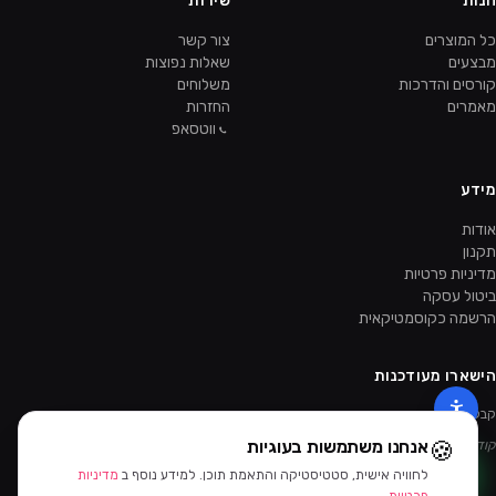
חנות
שירות
כל המוצרים
צור קשר
מבצעים
שאלות נפוצות
קורסים והדרכות
משלוחים
מאמרים
החזרות
ווטסאפ
מידע
אודות
תקנון
מדיניות פרטיות
ביטול עסקה
הרשמה כקוסמטיקאית
הישארו מעודכנות
קבלו מבצעים ומוצרים חדשים קודם.
🍪
אנחנו משתמשות בעוגיות
קוד ההטמעה של הניוזלטר יתווסף מהאדמין.
לחוויה אישית, סטטיסטיקה והתאמת תוכן. למידע נוסף ב
מדיניות