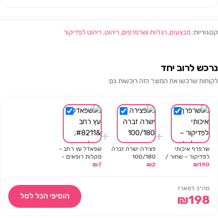
קטגוריות:
מבצעים
,
רגליות ושרפרפים
,
ריהוט
,
ריהוט לפדיקור
נרכש לרוב יחד
לקוחות שרכשו את המוצר הזה רוכשות גם:
+
+
שרפרף איכותי
פצירה ישרה זברה
שפאדל עץ רחב –
לפדיקור – שחור /
100/180
מקלות רופאים –
לבן
190
₪
2
₪
7
₪
100 יח'
סה״כ למארז
הוסיפי הכל לסל
₪
198