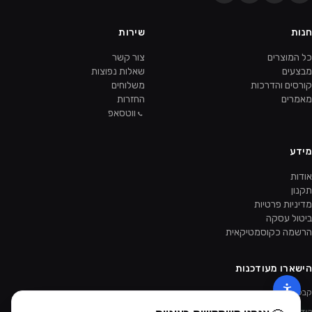
חנות
שירות
כל המוצרים
צור קשר
מבצעים
שאלות נפוצות
קורסים והדרכות
משלוחים
מאמרים
החזרות
ווטסאפ
מידע
אודות
תקנון
מדיניות פרטיות
ביטול עסקה
הרשמה כקוסמטיקאית
הישארו מעודכנות
קבלו מבצעים ומוצרים חדשים קודם.
קוד ההטמעה של הניוזלטר יתווסף מהאדמין.