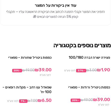
עוד אין ביקורות על המוצר
הזמיני את המוצר וקבלי הזמנה לכתוב את הביקורת הראשונה עליו — תקבלי
קופון 5% הנחה למוצרים הבאים 🎁
מוצרים נוספים בקטגוריה
פצירה ישרה זברה 100/180
כפפות ניטריל שחורות – ספארי
מבצע
3 חבילות ב₪99
10 חבילות ב₪290
₪39.00
₪1.90
₪49.00
₪3.00
−
%
37
לפני מע"מ
−
%
20
לפני מע"מ
כפפות ניטריל ורודות – ספארי
שפאדל עץ רחב – מקלות רופאים –
3 חבילות ב₪99
מבצע
100 יח'
10 חבילות ב₪290
₪39.00
₪6.50
₪49.00
₪7.00
20
%
−
−
%
7
לפני מע"מ
לפני מע"מ