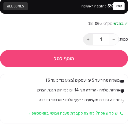
%
5
להזמנה ראשונה
WELCOMES
קופון
✓ במלאי
מק״ט:
18-005
+
−
כמות:
הוסף לסל
משלוח מהיר עד 5 ימי עסקים (מגיע בד״כ עד 3)
🚚
אחריות מלאה · החזרה תוך 14 יום לפי חוק הגנת הצרכן
🛡️
תמיכה טכנית מקצועית · ייעוץ טלפוני וסרטוני הדרכה
✨
יש לך שאלה? לחיצה לקבלת מענה אנושי בוואטסאפ →