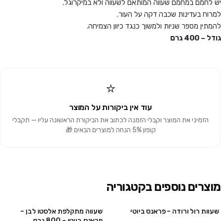
יש לחמם במחמם שעווה המותאם לשעווה ולא במיקרוגל.
למרוח בעדינות שכבה דקה על העור.
להמתין מספר שניות ולמשוך כנגד כיוון הצמיחה.
גודל – 400 גרם
⭐
עוד אין ביקורות על המוצר
הזמיני את המוצר וקבלי הזמנה לכתוב את הביקורת הראשונה עליו — תקבלי
קופון 5% הנחה למוצרים הבאים 🎁
מוצרים נוספים בקטגוריה
שעוות רול ורודה – פראנס ביוטי
שעווה מתקלפת אלסטו לבן –
10 יח' ב₪75
2 יח' ב ₪159
פראנס ביוטי – 800 גרם