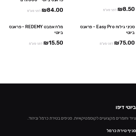
24 יח' ב₪150
₪8.50
₪84.00
לפני מע"מ
לפני מע"מ
סכיני גילוח Easy Pro – פראנס
מלח אמבט REDEMY – פראנס
2 חבילות ב ₪119
3 יח' ב-₪39
ביוטי
ביוטי
₪15.50
₪75.00
לפני מע"מ
לפני מע"מ
ביוטי דיפו
ציוד וחומרים מקצועיים לקוסמטיקאיות. סניפים בטירת כרמל וביהוד.
סניף טירת כרמל