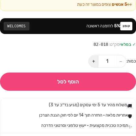
👀
5
אנשים
צופים במוצר זה כעת
%
5
להזמנה ראשונה
WELCOMES
קופון
✓ במלאי
מק״ט:
82-018
+
−
כמות:
הוסף לסל
משלוח מהיר עד 5 ימי עסקים (מגיע בד״כ עד 3)
🚚
אחריות מלאה · החזרה תוך 14 יום לפי חוק הגנת הצרכן
🛡️
תמיכה טכנית מקצועית · ייעוץ טלפוני וסרטוני הדרכה
✨