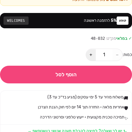
%
5
להזמנה ראשונה
WELCOMES
קופון
✓ במלאי
מק״ט:
48-032
+
−
כמות:
הוסף לסל
משלוח מהיר עד 5 ימי עסקים (מגיע בד״כ עד 3)
🚚
אחריות מלאה · החזרה תוך 14 יום לפי חוק הגנת הצרכן
🛡️
תמיכה טכנית מקצועית · ייעוץ טלפוני וסרטוני הדרכה
✨
יש לך שאלה? לחיצה לקבלת מענה אנושי בוואטסאפ →