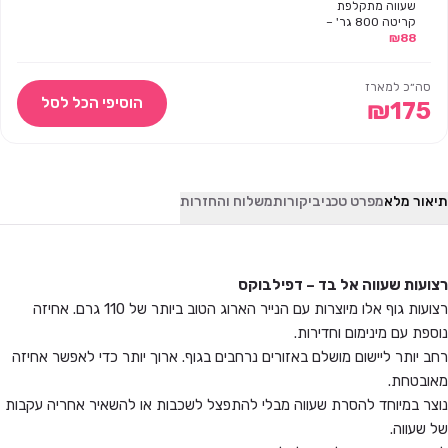
שעווה מתקלפת
קריטה 800 גר' –
88
₪
דפילב
סה״כ למארז
הוסיפי הכל לסל
₪
175
תיאור מלא
מפרט טכני
ביקורות
משלוח והחזרות
רצועות שעווה אל בד – דפילבוקס
רצועות גוף אלו מיוצרות עם הנייר הארוג הטוב ביותר של 110 גרם. אחיזה
נוספת עם מינימום וחדירות.
רחב יותר ליישום מושלם באזורים נרחבים בגוף. ארוך יותר כדי לאפשר אחיזה
מאובטחת.
נוצר במיוחד להסרת שעווה מבלי להתפצל לשכבות או להשאיר אחריה עקבות
של שעווה.