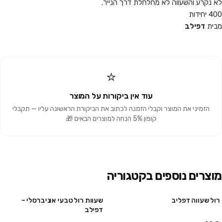
לא נקרע והשעווה לא מחלחלת דרך הנייר.
400 יחידות
מבית
דפילב
⭐
עוד אין ביקורות על המוצר
הזמיני את המוצר וקבלי הזמנה לכתוב את הביקורת הראשונה עליו — תקבלי
קופון 5% הנחה למוצרים הבאים 🎁
מוצרים נוספים בקטגוריה
רול שעווה דפליב
שעוות רול טבעי אוניברסלי –
10 יח' ב₪85
דפילב
48 יח' ב₪385