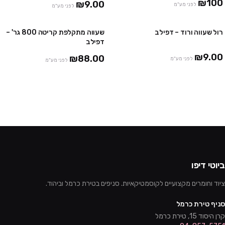
₪100
₪9.00
לפני מע"מ
לפני מע"מ
רול שעווה ורוד – דפילב
שעווה מתקלפת קריטה 800 גר' –
10 יח' ב₪85
2 יח' ב ₪159
דפילב
48 יח' ב₪385
₪9.00
₪88.00
לפני מע"מ
לפני מע"מ
ביוטי דיפו
ציוד וחומרים מקצועיים לקוסמטיקאיות. סניפים בטירת כרמל וביהוד.
סניף טירת כרמל
קרן היסוד 15, טירת כרמל