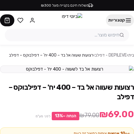
משלוח חינם בקנייה מעל ₪300
קטגוריות
בית
›
DEPILEVE - דפילב
›
רצועות שעווה אל בד – 400 יח' – דפילבוקס – דפילב
רצועות שעווה אל בד – 400 יח' – דפילבוקס –
דפילב
₪69.00
₪79.00
הנחה −
%
13
לפני מע"מ
👀
10
אנשים
צופים במוצר זה כעת