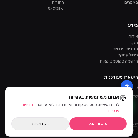
מאמרים
החזרות
ווטסאפ
מידע
אודות
תקנון
מדיניות פרטיות
ביטול עסקה
הרשמה כקוסמטיקאית
הישארו מעודכנות
קבלו מבצעים ומוצרים חדשים קודם.
🍪
אנחנו משתמשות בעוגיות
קוד ההטמעה של הניוזלטר יתווסף מהאדמין.
לחוויה אישית, סטטיסטיקה והתאמת תוכן. למידע נוסף ב
מדיניות
פרטיות
.
אישור הכל
רק חיוניות
©
2026
ביוטי דיפו · כל הזכויות שמורות
Bit
PayPal
AMEX
MASTERCARD
VISA