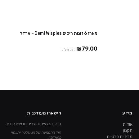
מארז 6 זוגות ריסים Demi Wispies – ארדל
₪79.00
לפני מע"מ
מידע
הישארו מעודכנות
אודות
קבלו מבצעים ומוצרים חדשים קודם.
תקנון
קוד ההטמעה של הניוזלטר יתווסף
מדיניות פרטיות
מהאדמין.