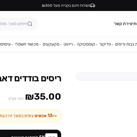
משלוח חינם בקנייה מעל ₪300
ת
יצירת קשר
גבות וריסים
פדיקור
קוסמטיקה
ריהוט
מקעקעים
מכשור חשמלי
עיסוי
מפ
ריסים בודדים דא
₪35.00
לפני מע"מ
👀
13
אנשים
צופים במוצר זה כעת