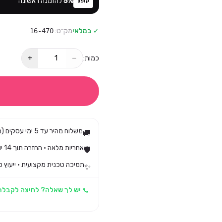
%
5
להזמנה ראשונה
קופון
✓ במלאי
מק״ט:
16-470
+
−
כמות:
משלוח מהיר עד 5 ימי עסקים (מגיע בד״כ עד 3)
🚚
אחריות מלאה · החזרה תוך 14 יום לפי חוק הגנת הצרכן
🛡️
תמיכה טכנית מקצועית · ייעוץ ט
✨
יש לך שאלה? לחיצה לקבלת