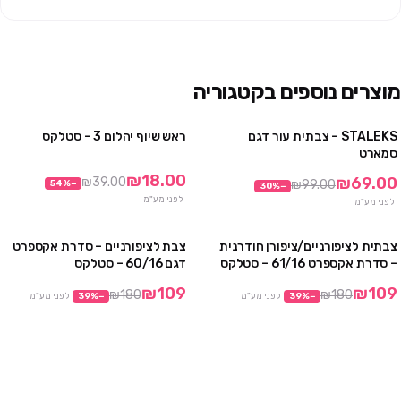
מוצרים נוספים בקטגוריה
STALEKS – צבתית עור דגם
ראש שיוף יהלום 3 – סטלקס
2 יח' ב ₪129
מבצע
סמארט
₪18.00
₪69.00
₪39.00
₪99.00
54
%
−
30
%
−
לפני מע"מ
לפני מע"מ
צבתית לציפורניים/ציפורן חודרנית
צבת לציפורניים – סדרת אקספרט
2 יח' ב₪149
2 יח' ב₪149
– סדרת אקספרט 61/16 – סטלקס
דגם 60/16 – סטלקס
₪109
₪109
₪180
₪180
−
%
39
לפני מע"מ
−
%
39
לפני מע"מ