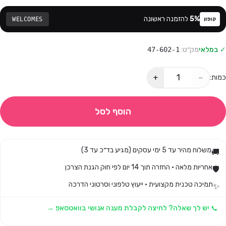
%
5
להזמנה ראשונה
WELCOMES
קופון
✓ במלאי
מק״ט:
47-602-1
+
−
כמות:
הוסף לסל
משלוח מהיר עד 5 ימי עסקים (מגיע בד״כ עד 3)
🚚
אחריות מלאה · החזרה תוך 14 יום לפי חוק הגנת הצרכן
🛡️
תמיכה טכנית מקצועית · ייעוץ טלפוני וסרטוני הדרכה
✨
יש לך שאלה? לחיצה לקבלת מענה אנושי בוואטסאפ →