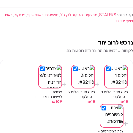
קטגוריות:
STALEKS
,
מבצעים
,
מניקור לק ג'ל
,
משייפים וראשי שיוף
,
פדיקור
,
ראש
שיוף יהלום
נרכש לרוב יחד
לקוחות שרכשו את המוצר הזה רוכשות גם:
+
+
ראש שיוף יהלום 1
ראש שיוף יהלום 3
צבתית
– סטלקס
– סטלקס
לציפורניים/ציפורן
18
₪
18
₪
109
₪
חודרנית – סדרת
אקספרט 61/16 –
סטלקס
+
צבת לציפורניים –