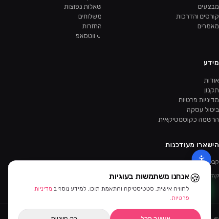
מבצעים
שאלות נפוצות
קורסים והדרכות
משלוחים
מאמרים
החזרות
ווטסאפ
מידע
אודות
תקנון
מדיניות פרטיות
ביטול עסקה
הרשמה כקוסמטיקאית
הישארו מעודכנות
קבלו מבצעים ומוצרים חדשים קודם.
🍪
אנחנו משתמשות בעוגיות
קוד ההטמעה של הניוזלטר יתווסף מהאדמין.
לחוויה אישית, סטטיסטיקה והתאמת תוכן. למידע נוסף ב
מדיניות
פרטיות
.
אישור הכל
רק חיוניות
©
2026
ביוטי דיפו · כל הזכויות שמורות