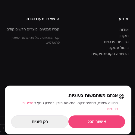
מידע
הישארו מעודכנות
אודות
קבלו מבצעים ומוצרים חדשים קודם.
תקנון
קוד ההטמעה של הניוזלטר יתווסף
מדיניות פרטיות
מהאדמין.
ביטול עסקה
הרשמה כקוסמטיקאית
🍪
אנחנו משתמשות בעוגיות
לחוויה אישית, סטטיסטיקה והתאמת תוכן. למידע נוסף ב
מדיניות
פרטיות
.
אישור הכל
רק חיוניות
Bit
PayPal
AMEX
MASTERCARD
VISA