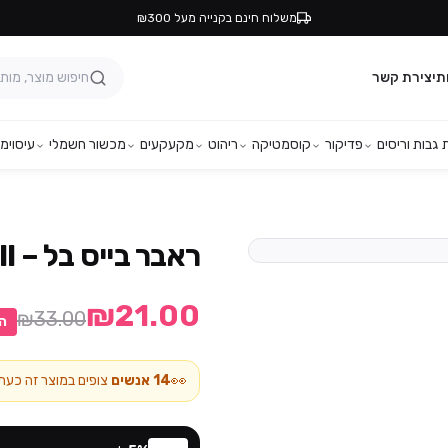
משלוח חינם בקנייה מעל ₪300
ת
יצירת קשר
גבות וריסים
פדיקור
קוסמטיקה
ריהוט
מקעקעים
מכשור חשמלי
עיסוי
מפ
ראבר בייס בל – Bell מס' 219
₪21.00
₪33.00
ה
👀
14
אנשים
צופים במוצר זה כעת