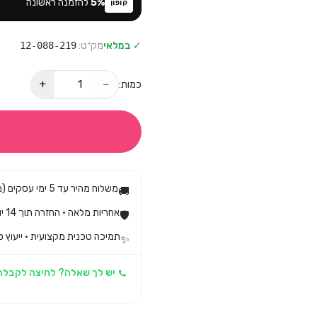
%
5
להזמנה ראשונה
קופון
✓ במלאי
מק״ט:
12-088-219
+
−
כמות:
משלוח מהיר עד 5 ימי עסקים (מגיע בד״כ עד 3)
🚚
אחריות מלאה · החזרה תוך 14 יום לפי חוק הגנת הצרכן
🛡️
תמיכה טכנית מקצועית · ייעוץ ט
✨
יש לך שאלה? לחיצה לקבלת