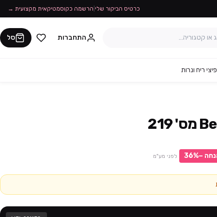
כרטיס הביקור שלי
|
הרשמה כקוסמטיקאית מקצועית →
התחברות
סל
יצי ריח ונרות
נחה −
%
36
לפני מע"מ