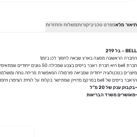
תיאור מלא
מפרט טכני
ביקורות
משלוח והחזרות
BELL – בל 219
החברה הראשונה מסוגה בארץ שבאה לחסוך לכן בזמן!
חברת bell היא חברת ראבר בייסים בצבע שמכילה 50 גוונים ייחודיים שמתאימים בול לאופנה הישראלית.
מיוצרים בטכנולוגיה ייחודית שמביאה פורמולה המאפשרת מריחה נוחה ומושלמת
הראבר בייסים של bell במרקם מדוייק שמתיישר בקלות על לוחית הציפורן ויחסוך לך זמן עבודה יקר.
•בקבוק ענק של 20 מ”ל
•מאושרים משרד הבריאות