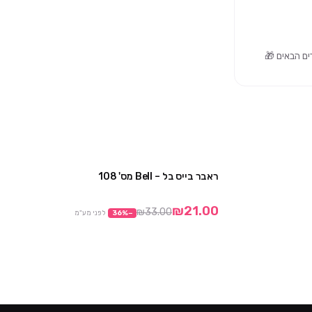
ראבר בייס בל – Bell מס' 108
מבצע
מבצע
₪21.00
₪33.00
−
%
36
לפני מע"מ