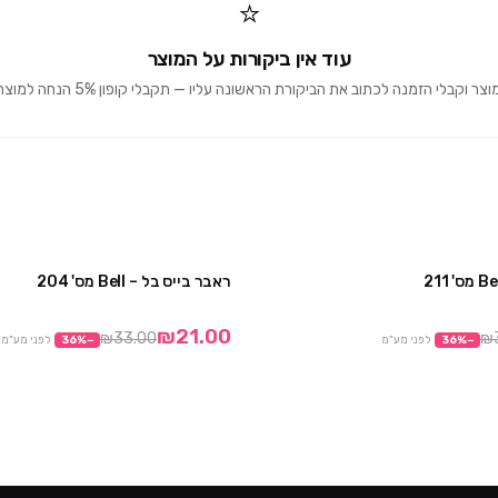
⭐
עוד אין ביקורות על המוצר
וקבלי הזמנה לכתוב את הביקורת הראשונה עליו — תקבלי קופון 5% הנחה למוצרים הבאים 🎁
ראבר בייס בל – Bell מס' 204
מבצע
₪21.00
₪33.00
₪
−
%
36
לפני מע"מ
−
%
36
לפני מע"מ