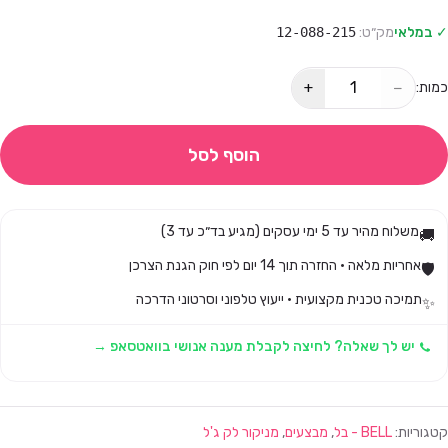
✓ במלאי
מק״ט:
12-088-215
+
−
כמות:
הוסף לסל
משלוח מהיר עד 5 ימי עסקים (מגיע בד״כ עד 3)
🚚
אחריות מלאה · החזרה תוך 14 יום לפי חוק הגנת הצרכן
🛡️
תמיכה טכנית מקצועית · ייעוץ טלפוני וסרטוני הדרכה
✨
יש לך שאלה? לחיצה לקבלת מענה אנושי בוואטסאפ →
קטגוריות:
BELL - בל
,
מבצעים
,
מניקור לק ג'ל