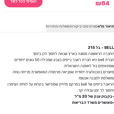
הוסיפי הכל לסל
₪
84
תיאור מלא
מפרט טכני
ביקורות
משלוח והחזרות
BELL – בל 215
החברה הראשונה מסוגה בארץ שבאה לחסוך לכן בזמן!
חברת bell היא חברת ראבר בייסים בצבע שמכילה 50 גוונים ייחודיים
שמתאימים בול לאופנה הישראלית.
מיוצרים בטכנולוגיה ייחודית שמביאה פורמולה המאפשרת מריחה נוחה
ומושלמת למבנה אנטומי.
הראבר בייסים של bell במרקם מדוייק שמתיישר בקלות על לוחית הציפורן
ויחסוך לך זמן עבודה יקר.
•בקבוק ענק של 20 מ”ל
•מאושרים משרד הבריאות