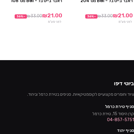
ראבר בייס בל – Bell מס' 204
ראבר בייס בל – Bell מס' 108
מבצע
מבצע
₪21.00
₪21.00
₪33.00
₪33.00
36
%
−
36
%
−
לפני מע"מ
לפני מע"מ
ביוטי דיפו
ציוד וחומרים מקצועיים לקוסמטיקאיות. סניפים בטירת כרמל וביהוד.
סניף טירת כרמל
קרן היסוד 15, טירת כרמל
04-857-5751
סניף יהוד