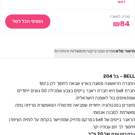
₪
21
סה״כ למארז
הוסיפי הכל לסל
₪
84
תיאור מלא
מפרט טכני
ביקורות
משלוח והחזרות
BELL – בל 204
החברה הראשונה מסוגה בארץ שבאה לחסוך לכן בזמן!
חברת bell היא חברת ראבר בייסים בצבע שמכילה 50 גוונים ייחודיים
שמתאימים בול לאופנה הישראלית.
מיוצרים בטכנולוגיה ייחודית שמביאה פורמולה המאפשרת מריחה נוחה
ומושלמת למבנה אנטומי.
הראבר בייסים של bell במרקם מדוייק שמתיישר בקלות על לוחית הציפורן
ויחסוך לך זמן עבודה יקר.
•בקבוק ענק של 20 מ”ל