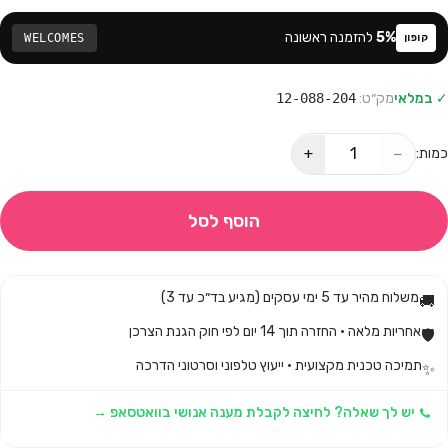
%
5
להזמנה ראשונה
WELCOMES
קופון
✓ במלאי
מק״ט:
12-088-204
+
−
כמות:
הוסף לסל
משלוח מהיר עד 5 ימי עסקים (מגיע בד״כ עד 3)
🚚
אחריות מלאה · החזרה תוך 14 יום לפי חוק הגנת הצרכן
🛡️
תמיכה טכנית מקצועית · ייעוץ טלפוני וסרטוני הדרכה
✨
יש לך שאלה? לחיצה לקבלת מענה אנושי בוואטסאפ →