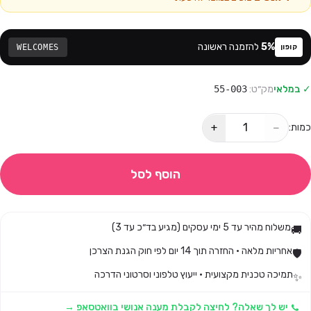
%
5
להזמנה ראשונה
WELCOMES
קופון
✓ במלאי
מק״ט:
55-003
+
−
כמות:
הוסף לסל
משלוח מהיר עד 5 ימי עסקים (מגיע בד״כ עד 3)
🚚
אחריות מלאה · החזרה תוך 14 יום לפי חוק הגנת הצרכן
🛡️
תמיכה טכנית מקצועית · ייעוץ טלפוני וסרטוני הדרכה
✨
יש לך שאלה? לחיצה לקבלת מענה אנושי בוואטסאפ →