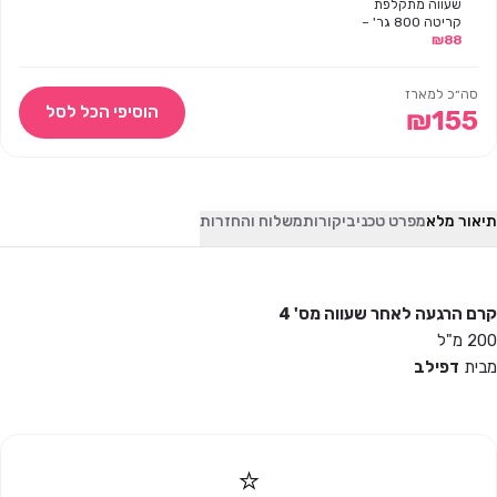
שעווה מתקלפת
קריטה 800 גר' –
88
₪
דפילב
סה״כ למארז
הוסיפי הכל לסל
₪
155
תיאור מלא
מפרט טכני
ביקורות
משלוח והחזרות
קרם הרגעה לאחר שעווה מס' 4
200 מ"ל
מבית
דפילב
⭐