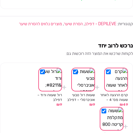
קטגוריות:
DEPILEVE - דפילב
,
הסרת שיער
,
מוצרים נלווים להסרת שיער
נרכש לרוב יחד
לקוחות שרכשו את המוצר הזה רוכשות גם:
+
+
קרם הרגעה לאחר
שעוות רול טבעי
רול שעווה ורוד –
שעווה מס' 4 –
אוניברסלי – דפילב
דפילב
49
200 מ"ל – דפילב
₪
9
₪
9
₪
+