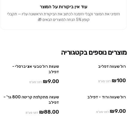
עוד אין ביקורות על המוצר
הזמיני את המוצר וקבלי הזמנה לכתוב את הביקורת הראשונה עליו — תקבלי
קופון 5% הנחה למוצרים הבאים 🎁
מוצרים נוספים בקטגוריה
רול שעווה דפליב
שעוות רול טבעי אוניברסלי –
10 יח' ב₪85
דפילב
48 יח' ב₪385
₪100
₪9.00
לפני מע"מ
לפני מע"מ
רול שעווה ורוד – דפילב
שעווה מתקלפת קריטה 800 גר' –
10 יח' ב₪85
2 יח' ב ₪159
דפילב
48 יח' ב₪385
₪9.00
₪88.00
לפני מע"מ
לפני מע"מ