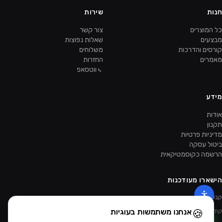
חנות
שירות
כל המוצרים
צור קשר
מבצעים
שאלות נפוצות
קורסים והדרכות
משלוחים
מאמרים
החזרות
ווטסאפ
מידע
אודות
תקנון
מדיניות פרטיות
ביטול עסקה
הרשמה כקוסמטיקאית
הישארו מעודכנות
קבלו מבצעים ומוצרים חדשים קודם.
🍪
אנחנו משתמשות בעוגיות
קוד ההטמעה של הניוזלטר יתווסף מהאדמין.