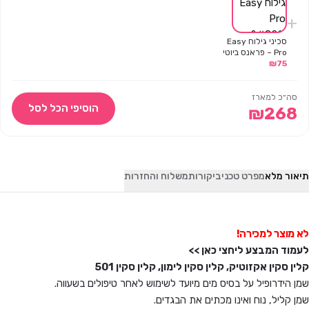
+
סכיני גילוח Easy
Pro – פראנס ביוטי
₪
75
סה״כ למארז
הוסיפי הכל לסל
₪
268
תיאור מלא
מפרט טכני
ביקורות
משלוח והחזרות
לא מוצר למכירה!
לעמוד המבצע ליחצי כאן >>
קלין סקין אקזוטיק, קלין סקין לימון, קלין סקין 501
שמן הידרופיל על בסיס מים מיועד לשימוש לאחר טיפולים בשעווה.
שמן קליל, נוח ואינו מכתים את הבגדים.