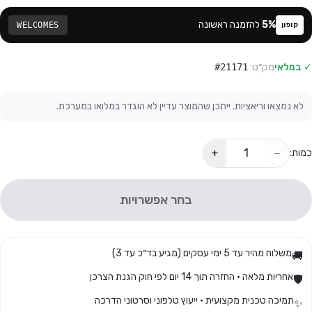
%
5
להזמנה ראשונה
WELCOMES
קופון
✓ במלאי
מק״ט:
#21171
לא נמצאו וריאציות. ייתכן שהמוצר עדיין לא הוגדר במלואו במערכת.
+
−
כמות:
בחר אפשרויות
משלוח מהיר עד 5 ימי עסקים (מגיע בד״כ עד 3)
🚚
אחריות מלאה · החזרה תוך 14 יום לפי חוק הגנת הצרכן
🛡️
תמיכה טכנית מקצועית · ייעוץ טלפוני וסרטוני הדרכה
✨