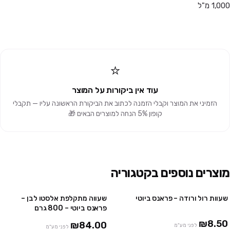
1,000 מ"ל
⭐
עוד אין ביקורות על המוצר
הזמיני את המוצר וקבלי הזמנה לכתוב את הביקורת הראשונה עליו — תקבלי
קופון 5% הנחה למוצרים הבאים 🎁
מוצרים נוספים בקטגוריה
שעוות רול ורודה – פראנס ביוטי
שעווה מתקלפת אלסטו לבן –
10 יח' ב₪75
2 יח' ב ₪159
פראנס ביוטי – 800 גרם
24 יח' ב₪150
₪8.50
₪84.00
לפני מע"מ
לפני מע"מ