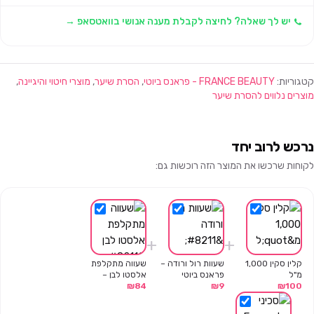
יש לך שאלה? לחיצה לקבלת מענה אנושי בוואטסאפ →
קטגוריות:
FRANCE BEAUTY - פראנס ביוטי
,
הסרת שיער
,
מוצרי חיטוי והיגיינה
,
מוצרים נלווים להסרת שיער
נרכש לרוב יחד
לקוחות שרכשו את המוצר הזה רוכשות גם:
+
+
קלין סקין 1,000
שעוות רול ורודה –
שעווה מתקלפת
מ"ל
פראנס ביוטי
אלסטו לבן –
100
₪
9
₪
84
₪
פראנס ביוטי –
800 גרם