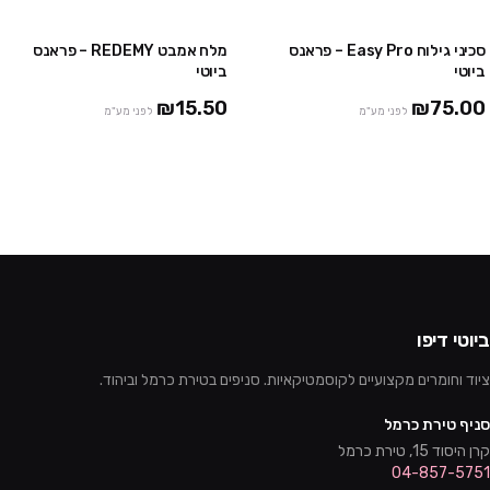
סכיני גילוח Easy Pro – פראנס
מלח אמבט REDEMY – פראנס
2 חבילות ב ₪119
3 יח' ב-₪39
ביוטי
ביוטי
₪15.50
₪75.00
לפני מע"מ
לפני מע"מ
ביוטי דיפו
ציוד וחומרים מקצועיים לקוסמטיקאיות. סניפים בטירת כרמל וביהוד.
סניף טירת כרמל
קרן היסוד 15, טירת כרמל
04-857-5751