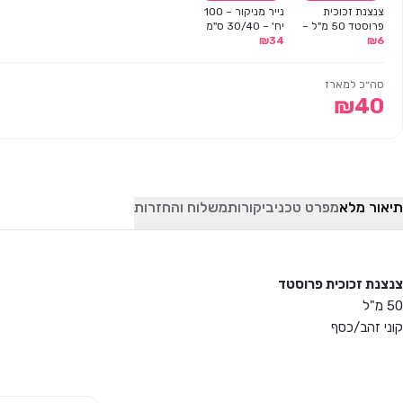
צנצנת זכוכית
נייר מניקור – 100
פרוסטד 50 מ"ל –
יח' – 30/40 ס"מ
6
₪
קוני זהב/כסף
34
₪
סה״כ למארז
₪
40
תיאור מלא
מפרט טכני
ביקורות
משלוח והחזרות
צנצנת זכוכית פרוסטד
50 מ"ל
קוני זהב/כסף