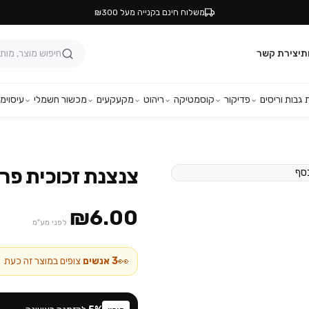
משלוח חינם בקנייה מעל ₪300
ת
יצירת קשר
גבות וריסים
פדיקור
קוסמטיקה
ריהוט
מקעקעים
מכשור חשמלי
עיסוי
מפ
צנצנת זכוכית פרוסטד 50 מ"ל – קו
₪6.00
לפני מע"מ
👀
3
אנשים
צופים במוצר זה כעת