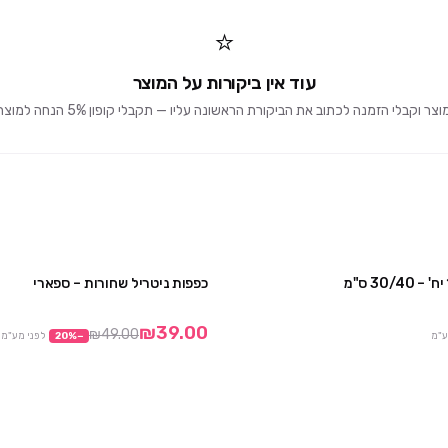
⭐
עוד אין ביקורות על המוצר
וקבלי הזמנה לכתוב את הביקורת הראשונה עליו — תקבלי קופון 5% הנחה למוצרים הבאים 🎁
כפפות ניטריל שחורות – ספארי
3 חבילות ב ₪75
10 חבילות ב90
₪39.00
₪49.00
ע"מ
−
%
20
לפני מע"מ