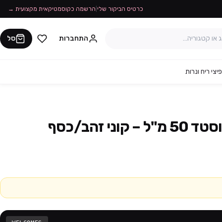
כרטיס הביקור שלי
|
הרשמה כקוסמטיקאית מקצועית →
התחברות
סל
יצי ריח ונרות
ני זהב/כסף