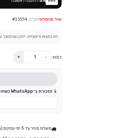
%
5
להזמנה ראשונה
קופון
אזל מהמלאי
מק״ט:
#13554
לא נמצאו וריאציות. ייתכן שהמוצר ע
+
−
כמות:
📱 תזכורת ב־WhatsApp כשחוזר למלאי:
משלוח מהיר עד 5 ימי עסקים (מגיע בד״כ עד 3)
🚚