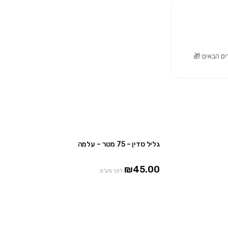
גליל סדין – 75 מטר – עלמה
3 חבילות ב₪99
3 יח' ב ₪120
₪2
₪45.00
לפני מע"מ