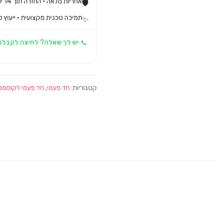
אחריות מלאה · החזרה תוך 14 יום לפי חוק הגנת הצרכן
🛡️
תמיכה טכנית מקצועית · ייעוץ ט
✨
יש לך שאלה? לחיצה לקבלת
קטגוריות:
חד פעמי
,
חד פעמי לקוסמט