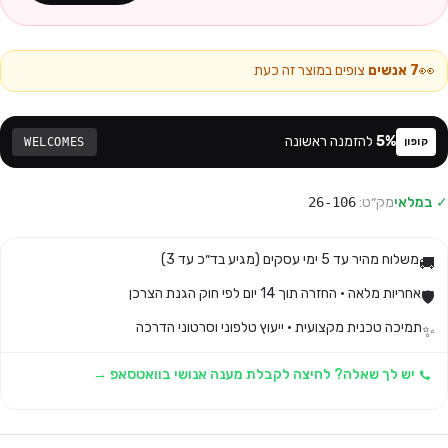
👀
7
אנשים
צופים במוצר זה כעת
%
5
להזמנה ראשונה
WELCOMES
קופון
✓ במלאי
מק״ט:
26-106
משלוח מהיר עד 5 ימי עסקים (מגיע בד״כ עד 3)
🚚
אחריות מלאה · החזרה תוך 14 יום לפי חוק הגנת הצרכן
🛡️
תמיכה טכנית מקצועית · ייעוץ טלפוני וסרטוני הדרכה
✨
יש לך שאלה? לחיצה לקבלת מענה אנושי בוואטסאפ →