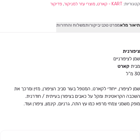
קטגוריות:
KART - קארט
,
מוצרי עזר למניקור
,
פדיקור
תיאור מלא
מפרט טכני
ביקורות
משלוח והחזרות
ציפורנית
שמן לציפורניים
מבית
קארט
30 מ"ל
שמן לציפורן, ייחודי לקארט, המטפל בעור סביב הציפורן, מזין ומרכך את
השכבה הקראטינית ומקל על כאבים בציפורן בעייתית / חודרנית.
מופק משמני צמחי מרפא כמו עץ התה, גרניום, קינמון, ציפורן ועוד.