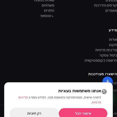
מבצעים
שאלות נפוצות
קורסים והדרכות
משלוחים
מאמרים
החזרות
ווטסאפ
מידע
אודות
תקנון
מדיניות פרטיות
ביטול עסקה
הרשמה כקוסמטיקאית
הישארו מעודכנות
קבלו מבצעים ומוצרים חדשים קודם.
🍪
אנחנו משתמשות בעוגיות
קוד ההטמעה של הניוזלטר יתווסף מהאדמין.
לחוויה אישית, סטטיסטיקה והתאמת תוכן. למידע נוסף ב
מדיניות
פרטיות
.
אישור הכל
רק חיוניות
©
2026
ביוטי דיפו · כל הזכויות שמורות