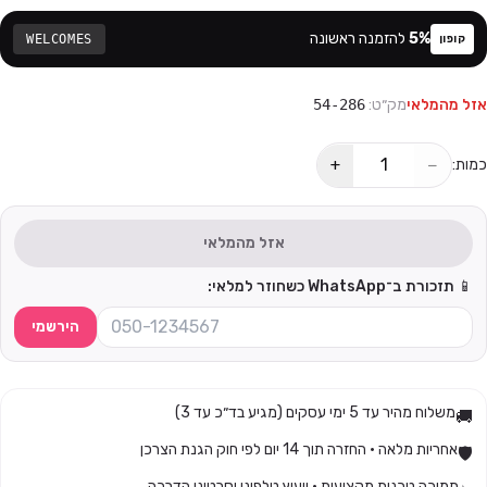
%
5
להזמנה ראשונה
WELCOMES
קופון
אזל מהמלאי
מק״ט:
54-286
+
−
כמות:
אזל מהמלאי
📱 תזכורת ב־WhatsApp כשחוזר למלאי:
הירשמי
משלוח מהיר עד 5 ימי עסקים (מגיע בד״כ עד 3)
🚚
אחריות מלאה · החזרה תוך 14 יום לפי חוק הגנת הצרכן
🛡️
תמיכה טכנית מקצועית · ייעוץ טלפוני וסרטוני הדרכה