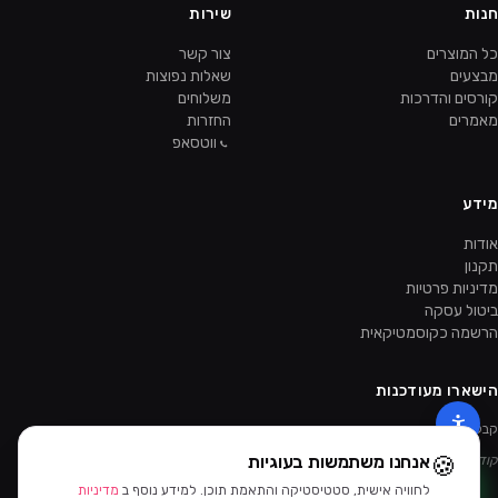
חנות
שירות
כל המוצרים
צור קשר
מבצעים
שאלות נפוצות
קורסים והדרכות
משלוחים
מאמרים
החזרות
ווטסאפ
מידע
אודות
תקנון
מדיניות פרטיות
ביטול עסקה
הרשמה כקוסמטיקאית
הישארו מעודכנות
קבלו מבצעים ומוצרים חדשים קודם.
🍪
אנחנו משתמשות בעוגיות
קוד ההטמעה של הניוזלטר יתווסף מהאדמין.
לחוויה אישית, סטטיסטיקה והתאמת תוכן. למידע נוסף ב
מדיניות