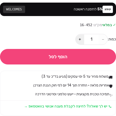
%
5
להזמנה ראשונה
WELCOMES
קופון
✓ במלאי
מק״ט:
16-452
+
−
כמות:
הוסף לסל
משלוח מהיר עד 5 ימי עסקים (מגיע בד״כ עד 3)
🚚
אחריות מלאה · החזרה תוך 14 יום לפי חוק הגנת הצרכן
🛡️
תמיכה טכנית מקצועית · ייעוץ טלפוני וסרטוני הדרכה
✨
יש לך שאלה? לחיצה לקבלת מענה אנושי בוואטסאפ →