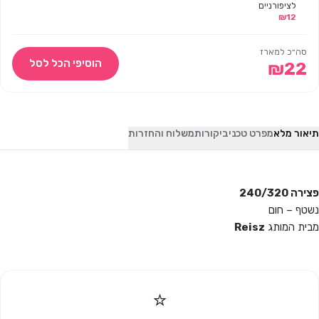
לציפורניים
12
₪
וקוסמטיקה 200
יח' – REISZ
סה״כ למארז
הוסיפי הכל לסל
₪
22
תיאור מלא
מפרט טכני
ביקורות
משלוח והחזרות
פצירה 240/320
נשטף – חום
מבית המותג
Reisz
⭐