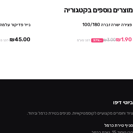
מוצרים נוספים בקטגוריה
פצירה ישרה זברה 100/180
נייר פדיקור עלמה – 100 יח' – 0
מבצע
₪45.00
₪1.90
₪3.00
−
%
37
לפני מע"מ
לפני מ
ביוטי דיפו
ציוד וחומרים מקצועיים לקוסמטיקאיות. סניפים בטירת כרמל וביהוד.
סניף טירת כרמל
קרן היסוד 15, טירת כרמל