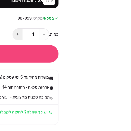
%
5
להזמנה ראשונה
קופון
✓ במלאי
מק״ט:
08-059
+
−
כמות:
משלוח מהיר עד 5 ימי עסקים (מגיע בד״כ עד 3)
🚚
אחריות מלאה · החזרה תוך 14 יום לפי חוק הגנת הצרכן
🛡️
תמיכה טכנית מקצועית · ייעוץ ט
✨
יש לך שאלה? לחיצה לקבלת