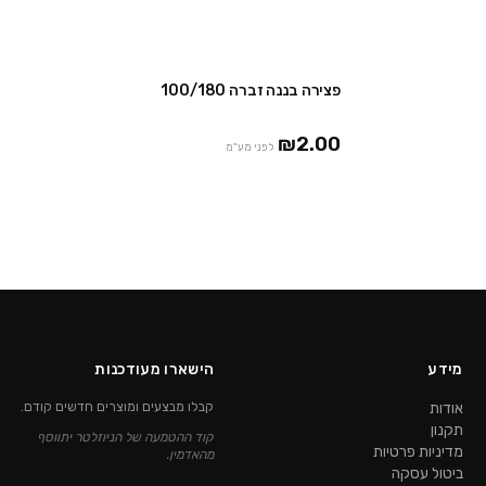
פצירה בננה זברה 100/180
חבילות ב ₪39
₪2.00
לפני מע"מ
מידע
הישארו מעודכנות
אודות
קבלו מבצעים ומוצרים חדשים קודם.
תקנון
קוד ההטמעה של הניוזלטר יתווסף
מדיניות פרטיות
מהאדמין.
ביטול עסקה