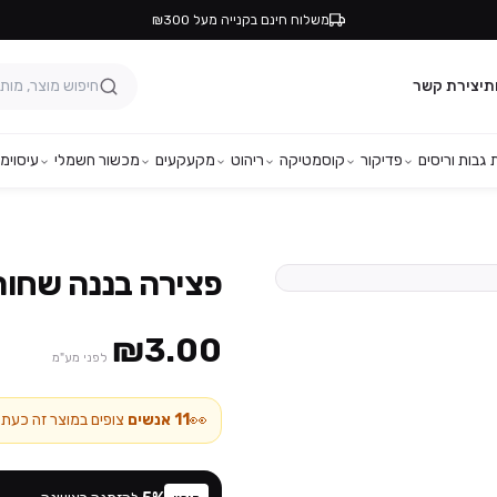
משלוח חינם בקנייה מעל ₪300
ת
יצירת קשר
גבות וריסים
פדיקור
קוסמטיקה
ריהוט
מקעקעים
מכשור חשמלי
עיסוי
מפ
פצירה בננה שחור 00/180
₪3.00
לפני מע"מ
👀
11
אנשים
צופים במוצר זה כעת