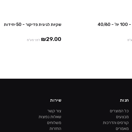
40/6
שקיות לגיגית פדיקור – 50 יחידות
3 חבילות ב ₪129
2 
₪29.00
ע"מ
לפני מע"מ
חנות
שירות
כל המוצרים
צור קשר
מבצעים
שאלות נפוצות
קורסים והדרכות
משלוחים
מאמרים
החזרות