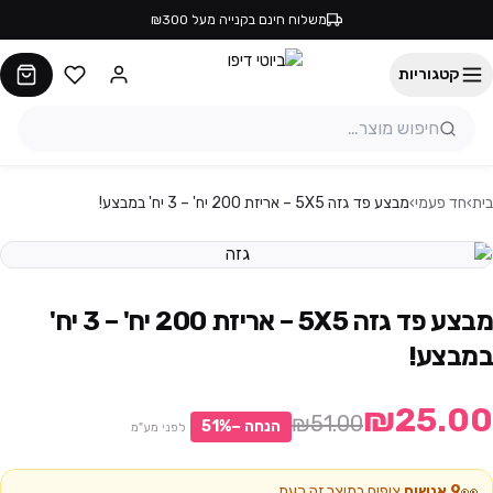
משלוח חינם בקנייה מעל ₪300
קטגוריות
בית
›
חד פעמי
›
מבצע פד גזה 5X5 – אריזת 200 יח' – 3 יח' במבצע!
מבצע פד גזה 5X5 – אריזת 200 יח' – 3 יח'
במבצע!
₪25.00
₪51.00
הנחה −
%
51
לפני מע"מ
👀
9
אנשים
צופים במוצר זה כעת