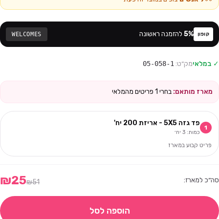
%
5
להזמנה ראשונה
WELCOMES
קופון
✓ במלאי
מק״ט:
05-058-1
מארז מותאם:
בחרי
1
פריטים מהמלאי
פד גזה 5X5 - אריזת 200 יח'
1
כמות:
3
יח׳
פריט קבוע במארז
₪
25
סה״כ למארז:
₪
51
הוספה לסל