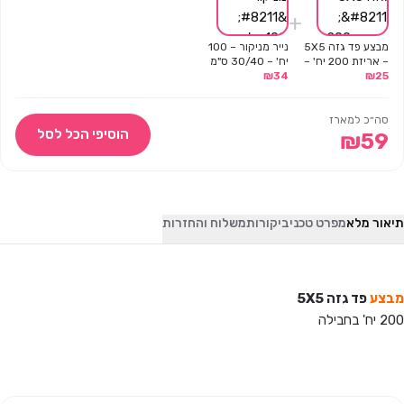
+
מבצע פד גזה 5X5
נייר מניקור – 100
– אריזת 200 יח' –
יח' – 30/40 ס"מ
3 יח' במבצע!
25
₪
34
₪
סה״כ למארז
הוסיפי הכל לסל
₪
59
תיאור מלא
מפרט טכני
ביקורות
משלוח והחזרות
מבצע
פד גזה 5X5
200 יח' בחבילה