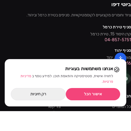
ביוטי דיפו
ציוד וחומרים מקצועיים לקוסמטיקאיות. סניפים בטירת כרמל וביהוד.
סניף טירת כרמל
קרן היסוד 15, טירת כרמל
04-857-5751
סניף יהוד
מוהליבר 2, יהוד
03-632-0016
🍪
אנחנו משתמשות בעוגיות
לחוויה אישית, סטטיסטיקה והתאמת תוכן. למידע נוסף ב
מדיניות
פרטיות
.
אישור הכל
רק חיוניות
חנות
שירות
כל המוצרים
צור קשר
מבצעים
שאלות נפוצות
קורסים והדרכות
משלוחים
מאמרים
החזרות
ווטסאפ