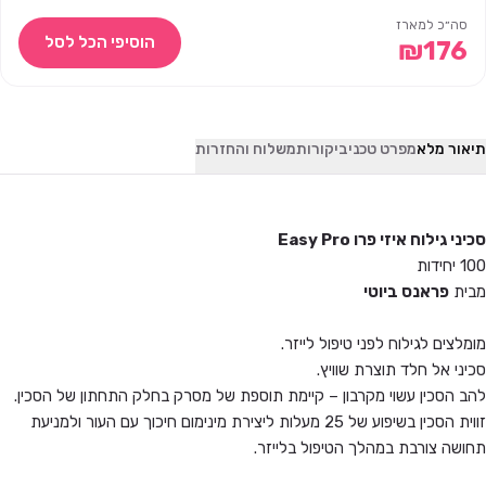
סה״כ למארז
הוסיפי הכל לסל
₪
176
תיאור מלא
מפרט טכני
ביקורות
משלוח והחזרות
סכיני גילוח איזי פרו Easy Pro
100 יחידות
מבית
פראנס ביוטי
מומלצים לגילוח לפני טיפול לייזר.
סכיני אל חלד תוצרת שוויץ.
להב הסכין עשוי מקרבון – קיימת תוספת של מסרק בחלק התחתון של הסכין.
זווית הסכין בשיפוע של 25 מעלות ליצירת מינימום חיכוך עם העור ולמניעת
תחושה צורבת במהלך הטיפול בלייזר.