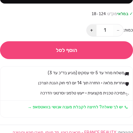
✓ במלאי
מק״ט:
18-124
+
−
כמות:
הוסף לסל
משלוח מהיר עד 5 ימי עסקים (מגיע בד״כ עד 3)
🚚
אחריות מלאה · החזרה תוך 14 יום לפי חוק הגנת הצרכן
🛡️
תמיכה טכנית מקצועית · ייעוץ טלפוני וסרטוני הדרכה
✨
יש לך שאלה? לחיצה לקבלת מענה אנושי בוואטסאפ →
קטגוריות:
FRANCE BEAUTY - פראנס ביוטי
,
חד פעמי
,
מוצרי חיטוי והיגיינה
,