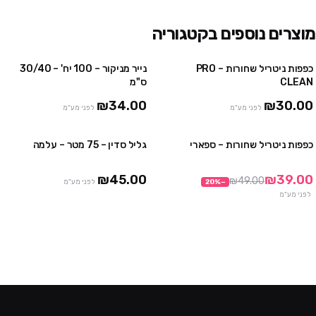
מוצרים נוספים בקטגוריה
כפפות ניטריל שחורות – PRO
נייר מניקור – 100 יח' – 30/40
4 יח' ב₪100
3 חבילות ב ₪75
CLEAN
ס"מ
10 יח' ב₪230
₪34.00
₪30.00
לפני מע"מ
לפני מע"מ
כפפות ניטריל שחורות – ספארי
גליל סדין – 75 מטר – עלמה
3 חבילות ב₪99
3 יח' ב ₪120
10 חבילות ב₪290
₪45.00
₪39.00
₪49.00
−
%
20
לפני מע"מ
לפני מע"מ