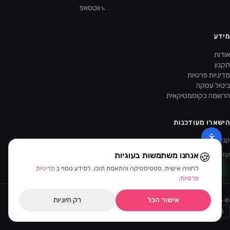
ווטסאפ
מידע
אודות
תקנון
מדיניות פרטיות
ביטול עסקה
הרשמה כקוסמטיקאית
הישארו מעודכנות
קבלו מבצעים ומוצרים חדשים קודם.
🍪
אנחנו משתמשות בעוגיות
קוד ההטמעה של הניוזלטר יתווסף מהאדמין.
לחוויה אישית, סטטיסטיקה והתאמת תוכן. למידע נוסף ב
מדיניות
פרטיות
.
אישור הכל
רק חיוניות
©
2026
ביוטי דיפו · כל הזכויות שמורות
Bit
PayPal
AMEX
MASTERCARD
VISA