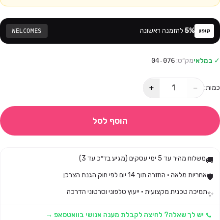
%
5
להזמנה ראשונה
WELCOMES
קופון
✓ במלאי
מק״ט:
04-076
+
−
כמות:
הוסף לסל
משלוח מהיר עד 5 ימי עסקים (מגיע בד״כ עד 3)
🚚
אחריות מלאה · החזרה תוך 14 יום לפי חוק הגנת הצרכן
🛡️
תמיכה טכנית מקצועית · ייעוץ טלפוני וסרטוני הדרכה
✨
יש לך שאלה? לחיצה לקבלת מענה אנושי בוואטסאפ →