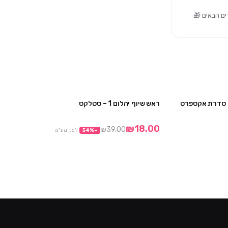
– סדרת אקספרט
ראש שיוף יהלום 1 – סטלקס
2 יח' ב₪149
מבצע
₪18.00
₪39.00
−
%
54
לפני מע"מ