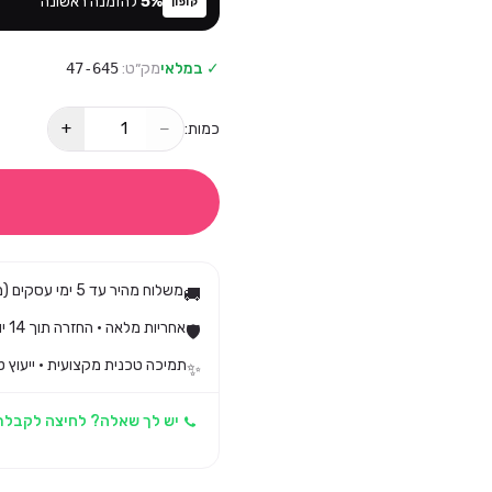
%
5
להזמנה ראשונה
קופון
✓ במלאי
מק״ט:
47-645
+
−
כמות:
משלוח מהיר עד 5 ימי עסקים (מגיע בד״כ עד 3)
🚚
אחריות מלאה · החזרה תוך 14 יום לפי חוק הגנת הצרכן
🛡️
תמיכה טכנית מקצועית · ייעוץ ט
✨
יש לך שאלה? לחיצה לקבלת