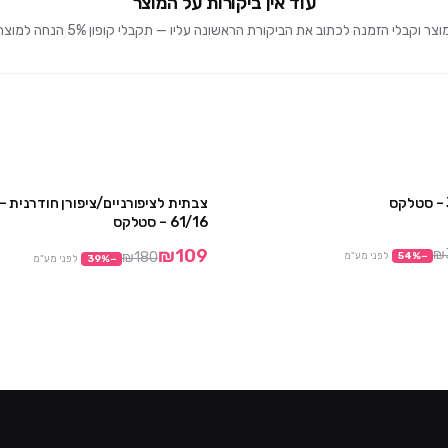
עוד אין ביקורות על המוצר
וקבלי הזמנה לכתוב את הביקורת הראשונה עליו — תקבלי קופון 5% הנחה למוצרים הבאים 🎁
צבתית לציפורניים/ציפורן חודרנית 
מבצע
61/16 – סטלקס
₪109
₪
₪180
−
%
54
לפני מע"מ
−
%
39
לפני מע"מ