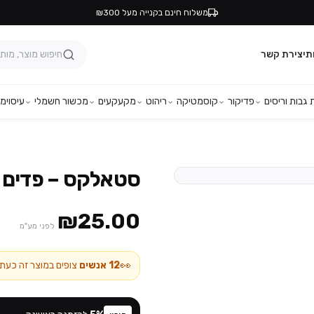
משלוח חינם בקנייה מעל ₪300
ת
יצירת קשר
גבות וריסים
פדיקור
קוסמטיקה
ריהוט
מקעקעים
מכשור חשמלי
עיסוי
מפ
סטאלקס – פדים 
₪25.00
לפני מע"מ
👀
12
אנשים
צופים במוצר זה כעת