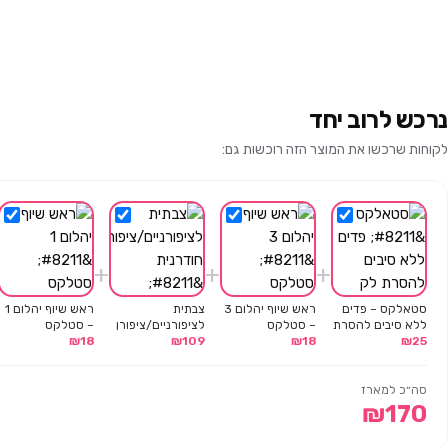
נרכש לרוב יחד
לקוחות שרכשו את המוצר הזה רוכשות גם:
+
+
+
סטאלקס – פדים
ראש שיוף יהלום 3
צבתית
ראש שיוף יהלום 1
ללא סיבים להסרת
– סטלקס
לציפורניים/ציפורן
– סטלקס
לק
25
₪
18
₪
109
₪
חודרנית – סדרת
18
₪
אקספרט 61/16 –
סטלקס
סה״כ למארז
₪
170