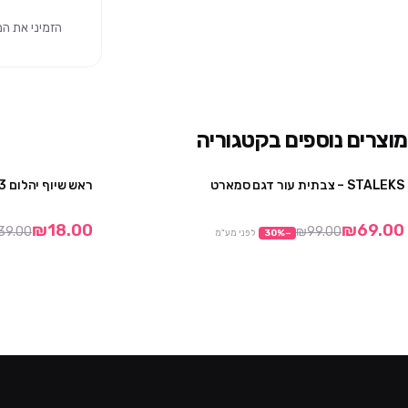
הזמיני את המוצר 
מוצרים נוספים בקטגוריה
STALEKS – צבתית עור דגם סמארט
ראש שיוף יהלום 3 – סטלקס
2 יח' ב ₪129
₪18.00
₪69.00
39.00
₪99.00
−
%
30
לפני מע"מ