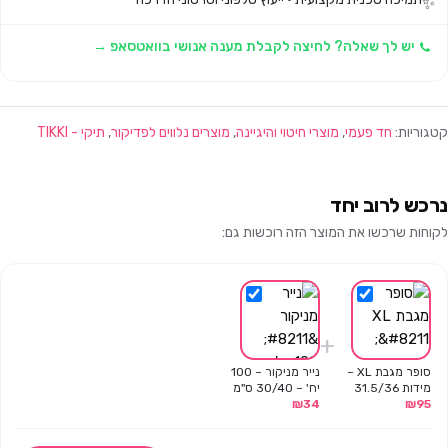
✨
יש לך שאלה? לחיצה לקבלת מענה אנושי בוואטסאפ →
קטגוריות:
חד פעמי
,
מוצרי חיטוי והיגיינה
,
מוצרים נלווים לפדיקור
,
תיקי - TIKKI
נרכש לרוב יחד
לקוחות שרכשו את המוצר הזה רוכשות גם:
+
סופר מגבת XL –
נייר מניקור – 100
מידות 31.5/36
יח' – 30/40 ס"מ
95
₪
ס"מ – tikki
34
₪