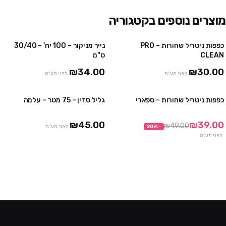
מוצרים נוספים בקטגוריה
כפפות ניטריל שחורות – PRO
נייר מניקור – 100 יח' – 30/40
4 יח' ב₪100
3 חבילות ב ₪75
CLEAN
ס"מ
10 יח' ב₪230
₪34.00
₪30.00
לפני מע"מ
לפני מע"מ
כפפות ניטריל שחורות – ספארי
גליל סדין – 75 מטר – עלמה
3 חבילות ב₪99
3 יח' ב ₪120
10 חבילות ב₪290
₪45.00
₪39.00
₪49.00
−
%
20
לפני מע"מ
לפני מע"מ