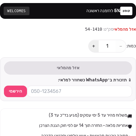
%
5
להזמנה ראשונה
WELCOMES
קופון
אזל מהמלאי
מק״ט:
54-1410
+
−
כמות:
אזל מהמלאי
📱 תזכורת ב־WhatsApp כשחוזר למלאי:
הירשמי
משלוח מהיר עד 5 ימי עסקים (מגיע בד״כ עד 3)
🚚
אחריות מלאה · החזרה תוך 14 יום לפי חוק הגנת הצרכן
🛡️
תמיכה טכנית מקצועית · ייעוץ טלפוני וסרטוני הדרכה