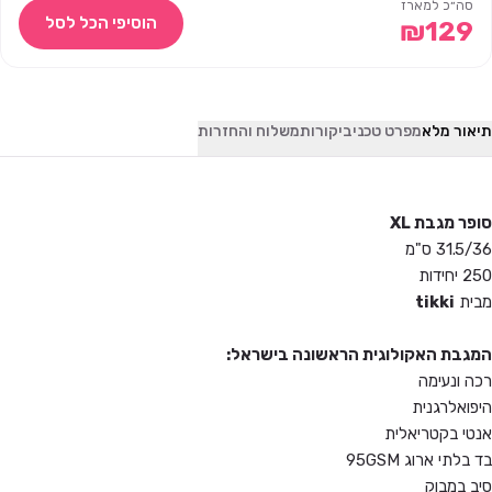
סה״כ למארז
הוסיפי הכל לסל
₪
129
תיאור מלא
מפרט טכני
ביקורות
משלוח והחזרות
סופר מגבת XL
31.5/36 ס"מ
250 יחידות
מבית
tikki
המגבת האקולוגית הראשונה בישראל:
רכה ונעימה
היפואלרגנית
אנטי בקטריאלית
בד בלתי ארוג 95GSM
סיב במבוק