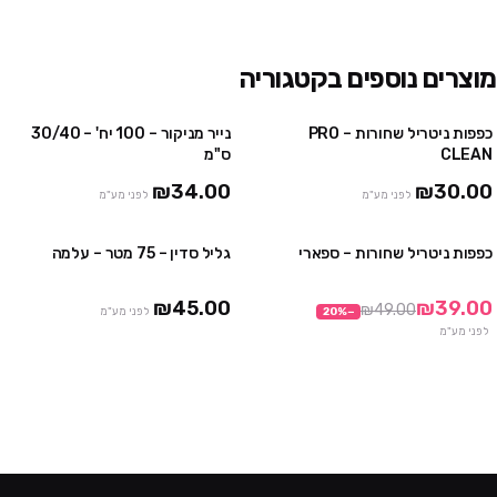
מוצרים נוספים בקטגוריה
כפפות ניטריל שחורות – PRO
נייר מניקור – 100 יח' – 30/40
4 יח' ב₪100
3 חבילות ב ₪75
CLEAN
ס"מ
10 יח' ב₪230
₪34.00
₪30.00
לפני מע"מ
לפני מע"מ
כפפות ניטריל שחורות – ספארי
גליל סדין – 75 מטר – עלמה
3 חבילות ב₪99
3 יח' ב ₪120
10 חבילות ב₪290
₪45.00
₪39.00
₪49.00
−
%
20
לפני מע"מ
לפני מע"מ