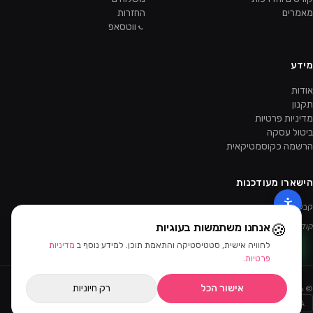
מאמרים
החזרות
ווטסאפ
מידע
אודות
תקנון
מדיניות פרטיות
ביטול עסקה
הרשמה כקוסמטיקאית
הישארו מעודכנות
קבלו מבצעים ומוצרים חדשים קודם.
🍪
אנחנו משתמשות בעוגיות
קוד ההטמעה של הניוזלטר יתווסף מהאדמין.
לחוויה אישית, סטטיסטיקה והתאמת תוכן. למידע נוסף ב
מדיניות
פרטיות
.
אישור הכל
רק חיוניות
©
2026
ביוטי דיפו · כל הזכויות שמורות
Bit
PayPal
AMEX
MASTERCARD
VISA