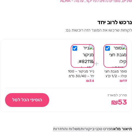
שיניים
,
מוצרים נלווים לפדיקור
,
עלמה - ALMA
נרכש לרוב יחד
לקוחות שרכשו את המוצר הזה רוכשות גם:
+
סופר מגבת חצי
נייר מניקור – 100
קילו – 1/2 ק"ג
יח' – 30/40 ס"מ
₪
34
₪
19
סה״כ למארז
הוסיפי הכל לסל
₪
53
תיאור מלא
מפרט טכני
ביקורות
משלוח והחזרות