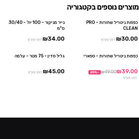
מוצרים נוספים בקטגוריה
כפפות ניטריל שחורות – PRO
נייר מניקור – 100 יח' – 30/40
4 יח' ב₪100
3 חבילות ב ₪75
CLEAN
ס"מ
10 יח' ב₪230
₪34.00
₪30.00
לפני מע"מ
לפני מע"מ
כפפות ניטריל שחורות – ספארי
גליל סדין – 75 מטר – עלמה
3 חבילות ב₪99
3 יח' ב ₪120
10 חבילות ב₪290
₪45.00
₪39.00
₪49.00
−
%
20
לפני מע"מ
לפני מע"מ