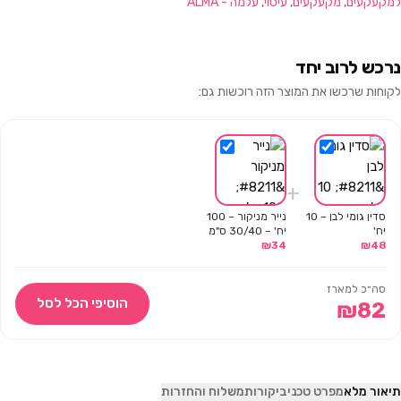
למקעקעים
,
מקעקעים
,
עיסוי
,
עלמה - ALMA
נרכש לרוב יחד
לקוחות שרכשו את המוצר הזה רוכשות גם:
+
סדין גומי לבן – 10
נייר מניקור – 100
יח'
יח' – 30/40 ס"מ
₪
34
₪
48
סה״כ למארז
הוסיפי הכל לסל
₪
82
תיאור מלא
מפרט טכני
ביקורות
משלוח והחזרות