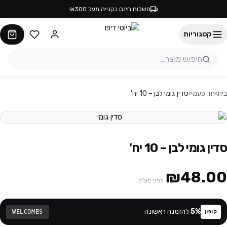
משלוח חינם בקנייה מעל ₪300
קטגוריות
בית
›
חד פעמי
›
סדין גומי לבן – 10 יח'
סדין גומי לבן – 10 יח'
₪48.00
לפני מע"מ
%
5
להזמנה ראשונה
WELCOMES
קופון