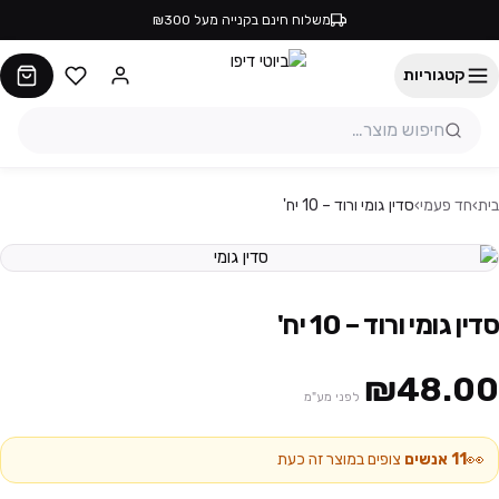
משלוח חינם בקנייה מעל ₪300
קטגוריות
בית
›
חד פעמי
›
סדין גומי ורוד – 10 יח'
סדין גומי ורוד – 10 יח'
₪48.00
לפני מע"מ
👀
11
אנשים
צופים במוצר זה כעת