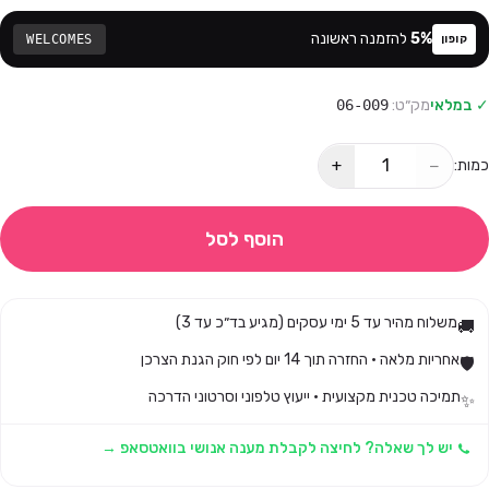
%
5
להזמנה ראשונה
WELCOMES
קופון
✓ במלאי
מק״ט:
06-009
+
−
כמות:
הוסף לסל
משלוח מהיר עד 5 ימי עסקים (מגיע בד״כ עד 3)
🚚
אחריות מלאה · החזרה תוך 14 יום לפי חוק הגנת הצרכן
🛡️
תמיכה טכנית מקצועית · ייעוץ טלפוני וסרטוני הדרכה
✨
יש לך שאלה? לחיצה לקבלת מענה אנושי בוואטסאפ →