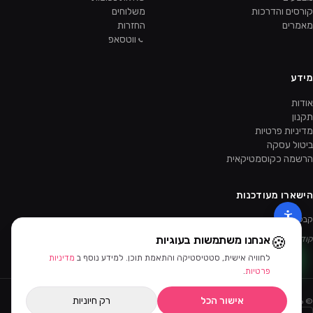
קורסים והדרכות
משלוחים
מאמרים
החזרות
ווטסאפ
מידע
אודות
תקנון
מדיניות פרטיות
ביטול עסקה
הרשמה כקוסמטיקאית
הישארו מעודכנות
קבלו מבצעים ומוצרים חדשים קודם.
🍪
אנחנו משתמשות בעוגיות
קוד ההטמעה של הניוזלטר יתווסף מהאדמין.
לחוויה אישית, סטטיסטיקה והתאמת תוכן. למידע נוסף ב
מדיניות
פרטיות
.
אישור הכל
רק חיוניות
©
2026
ביוטי דיפו · כל הזכויות שמורות