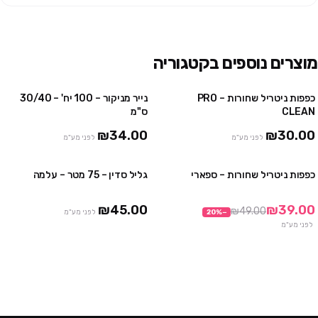
מוצרים נוספים בקטגוריה
כפפות ניטריל שחורות – PRO
נייר מניקור – 100 יח' – 30/40
4 יח' ב₪100
3 חבילות ב ₪75
CLEAN
ס"מ
10 יח' ב₪230
₪34.00
₪30.00
לפני מע"מ
לפני מע"מ
כפפות ניטריל שחורות – ספארי
גליל סדין – 75 מטר – עלמה
3 חבילות ב₪99
3 יח' ב ₪120
10 חבילות ב₪290
₪45.00
₪39.00
₪49.00
−
%
20
לפני מע"מ
לפני מע"מ