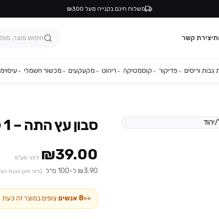
משלוח חינם בקנייה מעל ₪300
ת
יצירת קשר
גבות וריסים
פדיקור
קוסמטיקה
ריהוט
מקעקעים
מכשור חשמלי
עיסוי
מפ
סבון עץ התה – 1 ליטר
₪39.00
לפני מע"מ
₪3.90 ל-100 מ״ל
(לפי חוק הגנת הצר
👀
8
אנשים
צופים במוצר זה כעת