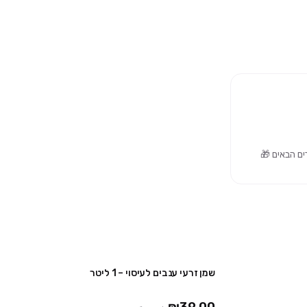
שמן זרעי ענבים לעיסוי – 1 ליטר
2 יח' ב ₪59
2 יח' ב ₪59