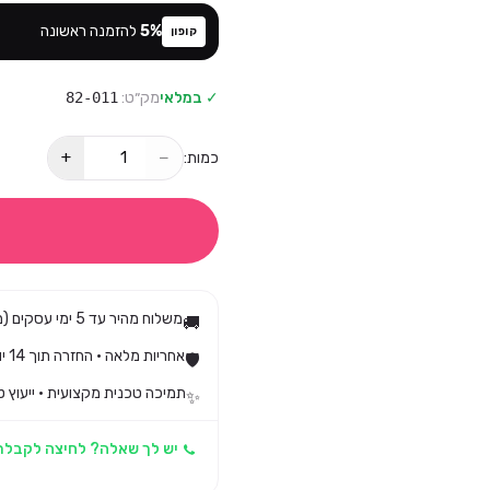
%
5
להזמנה ראשונה
קופון
✓ במלאי
מק״ט:
82-011
+
−
כמות:
משלוח מהיר עד 5 ימי עסקים (מגיע בד״כ עד 3)
🚚
אחריות מלאה · החזרה תוך 14 יום לפי חוק הגנת הצרכן
🛡️
תמיכה טכנית מקצועית · ייעוץ ט
✨
יש לך שאלה? לחיצה לקבלת