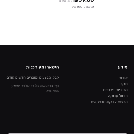
₪39.00
לפני מע"מ
₪3.90 ל-100 מ״ל
מידע
הישארו מעודכנות
אודות
קבלו מבצעים ומוצרים חדשים קודם.
תקנון
קוד ההטמעה של הניוזלטר יתווסף
מדיניות פרטיות
מהאדמין.
ביטול עסקה
הרשמה כקוסמטיקאית