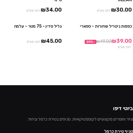
10 יח' ב₪230
₪34.00
₪30.00
לפני מע"מ
לפני מע"מ
כפפות ניטריל שחורות – ספארי
גליל סדין – 75 מטר – עלמה
3 חבילות ב₪99
3 יח' ב ₪120
10 חבילות ב₪290
₪45.00
₪39.00
₪49.00
−
%
20
לפני מע"מ
לפני מע"מ
ביוטי דיפו
ציוד וחומרים מקצועיים לקוסמטיקאיות. סניפים בטירת כרמל וביהוד.
סניף טירת כרמל