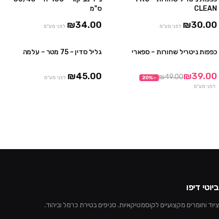
4 יח' ב₪100
3 חבילות ב ₪75
CLEAN
ס"מ
10 יח' ב₪230
₪34.00
₪30.00
לפני מע"מ
לפני מע"מ
כפפות ניטריל שחורות – ספארי
גליל סדין – 75 מטר – עלמה
3 חבילות ב₪99
3 יח' ב ₪120
10 חבילות ב₪290
₪45.00
₪39.00
₪49.00
−
%
20
לפני מע"מ
לפני מע"מ
ביוטי דיפו
ציוד וחומרים מקצועיים לקוסמטיקאיות. סניפים בטירת כרמל וביהוד.