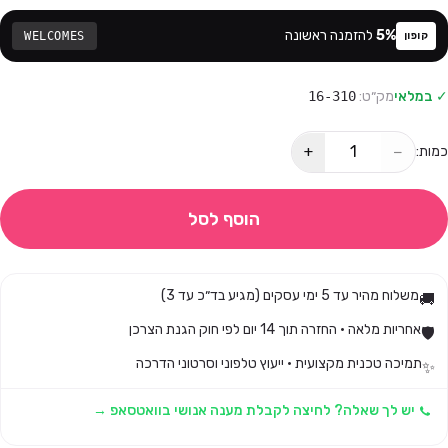
%
5
להזמנה ראשונה
WELCOMES
קופון
✓ במלאי
מק״ט:
16-310
+
−
כמות:
הוסף לסל
משלוח מהיר עד 5 ימי עסקים (מגיע בד״כ עד 3)
🚚
אחריות מלאה · החזרה תוך 14 יום לפי חוק הגנת הצרכן
🛡️
תמיכה טכנית מקצועית · ייעוץ טלפוני וסרטוני הדרכה
✨
יש לך שאלה? לחיצה לקבלת מענה אנושי בוואטסאפ →