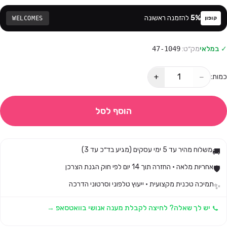
%
5
להזמנה ראשונה
WELCOMES
קופון
✓ במלאי
מק״ט:
47-1049
+
−
כמות:
הוסף לסל
משלוח מהיר עד 5 ימי עסקים (מגיע בד״כ עד 3)
🚚
אחריות מלאה · החזרה תוך 14 יום לפי חוק הגנת הצרכן
🛡️
תמיכה טכנית מקצועית · ייעוץ טלפוני וסרטוני הדרכה
✨
יש לך שאלה? לחיצה לקבלת מענה אנושי בוואטסאפ →