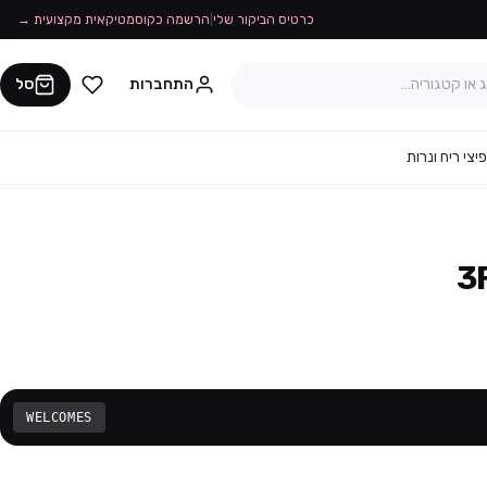
כרטיס הביקור שלי
|
הרשמה כקוסמטיקאית מקצועית →
התחברות
סל
יצי ריח ונרות
WELCOMES