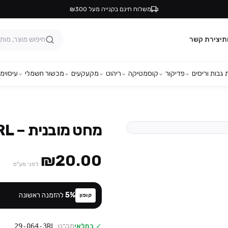
משלוח חינם בקנייה מעל ₪300
ת
יצירת קשר
גבות וריסים
פדיקור
קוסמטיקה
ריהוט
מקעקעים
מכשור חשמלי
עיסוי
מפ
מחט מובנית – 3RL
₪20.00
לפני מע"מ
%
5
להזמנה ראשונה
קופון
✓ במלאי
מק״ט:
29-064-3RL