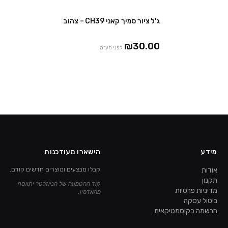
ג'ל ציור סמיך קאני CH39 – צהוב
₪30.00
לפני מע"מ
מידע
הישארו מעודכנות
אודות
קבלו מבצעים ומוצרים חדשים קודם.
תקנון
קוד ההטמעה של הניוזלטר יתווסף
מדיניות פרטיות
מהאדמין.
ביטול עסקה
הרשמה כקוסמטיקאית