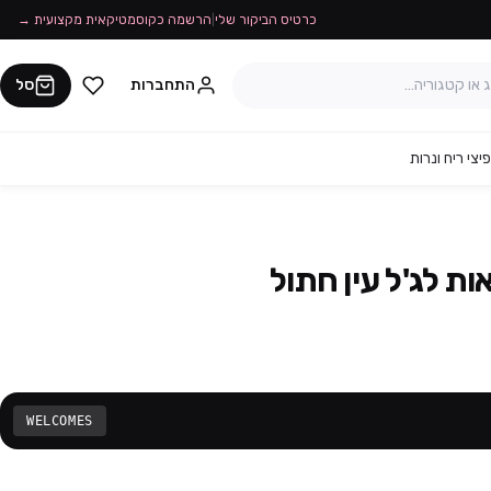
כרטיס הביקור שלי
|
הרשמה כקוסמטיקאית מקצועית →
התחברות
סל
יצי ריח ונרות
ות לג'ל עין חתול
WELCOMES