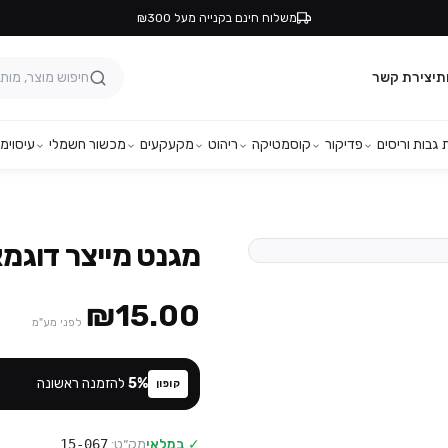
משלוח חינם בקנייה מעל ₪300
ת
יצירת קשר
גבות וריסים
פדיקור
קוסמטיקה
ריהוט
מקעקעים
מכשור חשמלי
עיסוי
מפ
מגנט מייצר דוגמא
₪15.00
לפני מע"מ
%
5
להזמנה ראשונה
קופון
✓ במלאי
מק״ט:
15-067