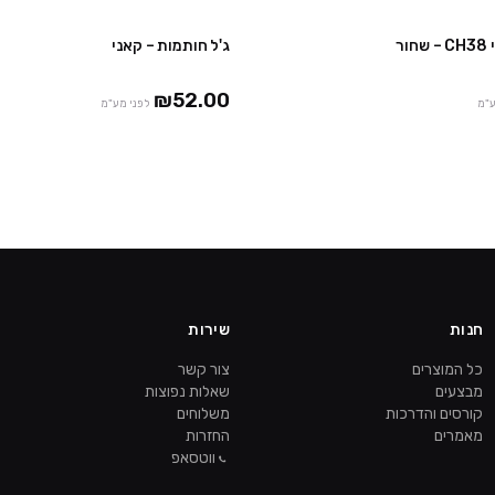
ור
ג'ל חותמות – קאני
₪52.00
ע"מ
לפני מע"מ
חנות
שירות
כל המוצרים
צור קשר
מבצעים
שאלות נפוצות
קורסים והדרכות
משלוחים
מאמרים
החזרות
ווטסאפ