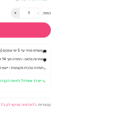
+
−
כמות:
משלוח מהיר עד 5 ימי עסקים (מגיע בד״כ עד 3)
🚚
אחריות מלאה · החזרה תוך 14 יום לפי חוק הגנת הצרכן
🛡️
תמיכה טכנית מקצועית · ייעוץ ט
✨
יש לך שאלה? לחיצה לקבלת
קטגוריות:
ג'לים לציור
,
מניקור לק ג'ל