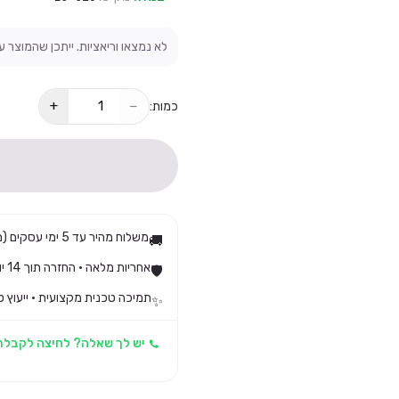
לא נמצאו וריאציות. ייתכן שהמוצר ע
+
−
כמות:
משלוח מהיר עד 5 ימי עסקים (מגיע בד״כ עד 3)
🚚
אחריות מלאה · החזרה תוך 14 יום לפי חוק הגנת הצרכן
🛡️
תמיכה טכנית מקצועית · ייעוץ ט
✨
יש לך שאלה? לחיצה לקבלת