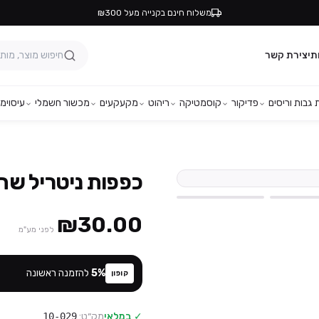
משלוח חינם בקנייה מעל ₪300
ת
יצירת קשר
גבות וריסים
פדיקור
קוסמטיקה
ריהוט
מקעקעים
מכשור חשמלי
עיסוי
מפ
כפפות ניטריל שחורות – 
₪30.00
לפני מע"מ
%
5
להזמנה ראשונה
קופון
✓ במלאי
מק״ט:
10-029