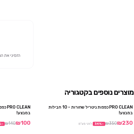
הזמיני את המוצר 
מוצרים נוספים בקטגוריה
PRO CLEAN כפפות ניטריל שחורות – 10 חבילות
מבצע
במבצע!
במבצע!
₪100
₪230
₪140
₪350
−
%
34
לפני מע"מ
−
%