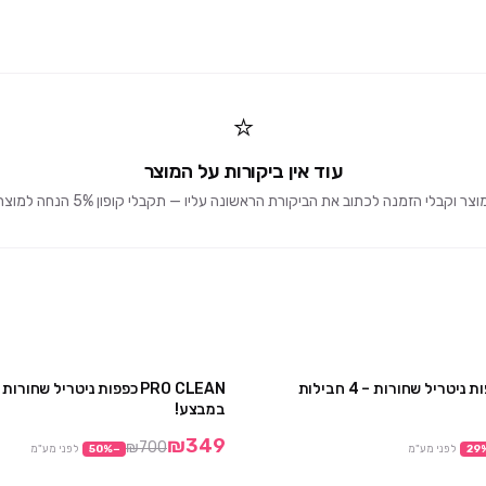
⭐
עוד אין ביקורות על המוצר
וקבלי הזמנה לכתוב את הביקורת הראשונה עליו — תקבלי קופון 5% הנחה למוצרים הבאים 🎁
PRO CLEAN כפפות ניטריל שחורות – 4 חבילות
מבצע
במבצע!
₪349
₪700
29
לפני מע"מ
−
%
50
לפני מע"מ