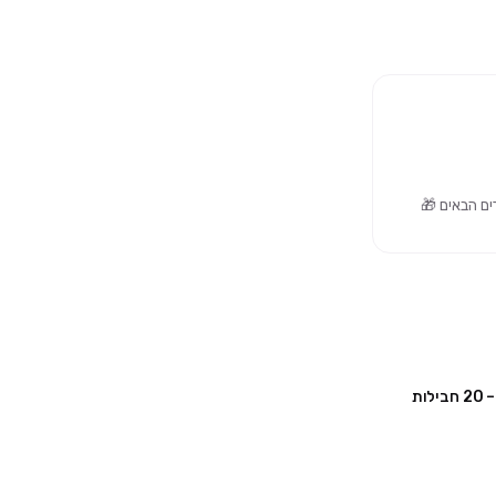
PRO CLEAN כפפות ניטריל שחורות – 20 חבילות
מבצע