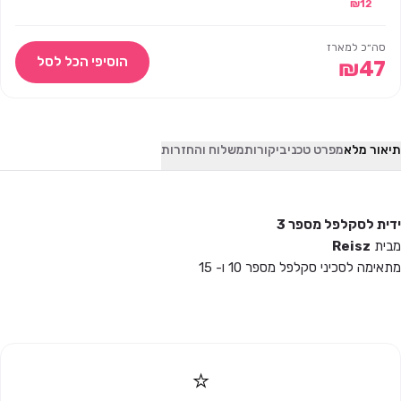
12
₪
וקוסמטיקה 200
יח' – REISZ
סה״כ למארז
הוסיפי הכל לסל
₪
47
תיאור מלא
מפרט טכני
ביקורות
משלוח והחזרות
ידית לסקלפל מספר 3
מבית
Reisz
מתאימה לסכיני סקלפל מספר 10 ו- 15
⭐