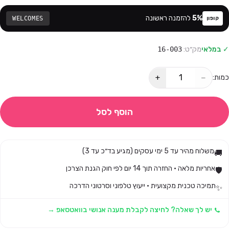
%
5
להזמנה ראשונה
WELCOMES
קופון
✓ במלאי
מק״ט:
16-003
+
−
כמות:
הוסף לסל
משלוח מהיר עד 5 ימי עסקים (מגיע בד״כ עד 3)
🚚
אחריות מלאה · החזרה תוך 14 יום לפי חוק הגנת הצרכן
🛡️
תמיכה טכנית מקצועית · ייעוץ טלפוני וסרטוני הדרכה
✨
יש לך שאלה? לחיצה לקבלת מענה אנושי בוואטסאפ →