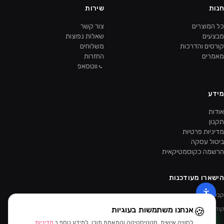
חנות
שירות
כל המוצרים
צור קשר
מבצעים
שאלות נפוצות
קורסים והדרכות
משלוחים
מאמרים
החזרות
ווטסאפ
מידע
אודות
תקנון
מדיניות פרטיות
ביטול עסקה
הרשמה כקוסמטיקאית
הישארו מעודכנות
קבלו מבצעים ומוצרים חדשים קודם.
🍪
אנחנו משתמשות בעוגיות
קוד ההטמעה של הניוזלטר יתווסף מהאדמין.
לחוויה אישית, סטטיסטיקה והתאמת תוכן. למידע נוסף ב
מדיניות