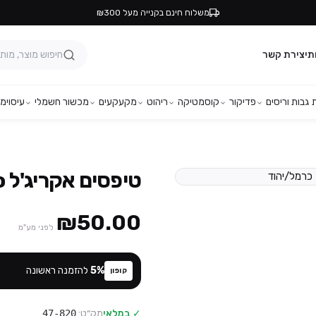
משלוח חינם בקנייה מעל ₪300
ת
יצירת קשר
גבות וריסים
פדיקור
קוסמטיקה
ריהוט
מקעקעים
מכשור חשמלי
עיסוי
מפ
טיפסים אקריג'ל Layla Milano
₪50.00
לפני מע"מ
%
5
להזמנה ראשונה
קופון
✓ במלאי
מק״ט:
47-820