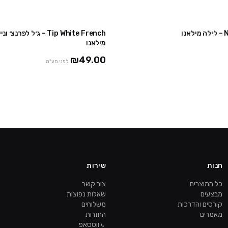
Tip White French – ג׳ל לפ
מילאנו
₪49.00
לפני מע"מ
חנות
שירות
כל המוצרים
צור קשר
מבצעים
שאלות נפוצות
קורסים והדרכות
משלוחים
מאמרים
החזרות
ווטסאפ