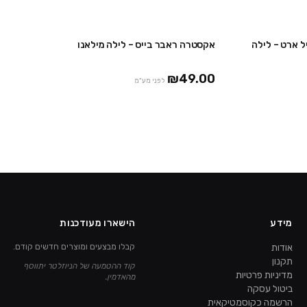
רנצ׳ ונייל ארט – לילה
אקסטרה ראבר בייס – לילה מילאנו
אזל
אזל
₪49.00
לפני מע"מ
מידע
הישארו מעודכנות
אודות
קבלו מבצעים ומוצרים חדשים קודם.
תקנון
קוד ההטמעה של הניוזלטר יתווסף
מדיניות פרטיות
מהאדמין.
ביטול עסקה
הרשמה כקוסמטיקאית