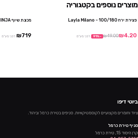
מוצרים נוספים בקטגוריה
פצירת ירח 100/180 – Layla Milano
מכונת שיוף NINJA – לילה מילאנו
מבצע
₪719
₪4.20
₪49.00
−
%
91
לפני מע"מ
לפני מע"מ
ביוטי דיפו
ציוד וחומרים מקצועיים לקוסמטיקאיות. סניפים בטירת כרמל וביהוד.
סניף טירת כרמל
קרן היסוד 15, טירת כרמל