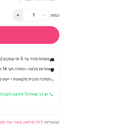
+
−
כמות:
משלוח מהיר עד 5 ימי עסקים (מגיע בד״כ עד 3)
🚚
אחריות מלאה · החזרה תוך 14 יום לפי חוק הגנת הצרכן
🛡️
תמיכה טכנית מקצועית · ייעוץ ט
✨
יש לך שאלה? לחיצה לקבלת
קטגוריות:
לילה מילאנו
,
מוצרי עזר למנ