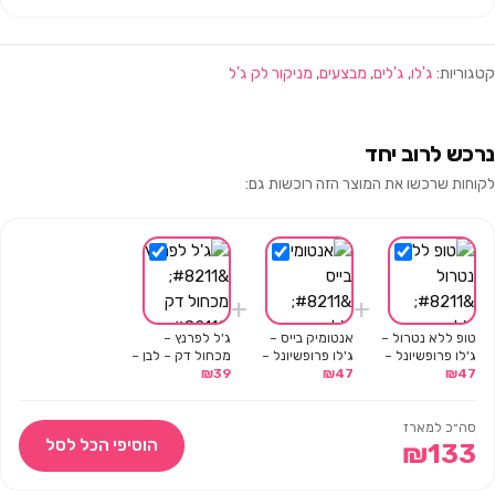
קטגוריות:
ג'לו
,
ג'לים
,
מבצעים
,
מניקור לק ג'ל
נרכש לרוב יחד
לקוחות שרכשו את המוצר הזה רוכשות גם:
+
+
טופ ללא נטרול –
אנטומיק בייס –
ג'ל לפרנץ –
ג'לו פרופשיונל –
ג'לו פרופשיונל –
מכחול דק – לבן –
13 מ"ל
47
₪
13 מ"ל
47
₪
39
ג'לו
₪
סה״כ למארז
הוסיפי הכל לסל
₪
133