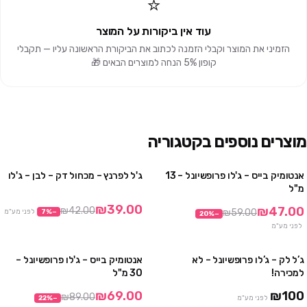
⭐
עוד אין ביקורות על המוצר
הזמיני את המוצר וקבלי הזמנה לכתוב את הביקורת הראשונה עליו — תקבלי
קופון 5% הנחה למוצרים הבאים 🎁
מוצרים נוספים בקטגוריה
אנטומיק בייס – ג'לו פרופשיונל – 13
ג'ל לפרנץ – מכחול דק – לבן – ג'לו
10 יח' ב₪349
מבצע
מ"ל
6 יח' ב₪256
₪39.00
₪47.00
₪42.00
₪59.00
−
%
7
לפני מע"מ
20
%
−
לפני מע"מ
ג’ל לק – ג’לו פרופשיונל – לא
אנטומיק בייס – ג'לו פרופשיונל –
מבצע
למכירה!
30 מ"ל
אזל
₪69.00
₪100
₪89.00
לפני מע"מ
−
%
22