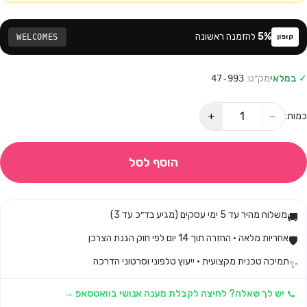
%
5
להזמנה ראשונה
WELCOMES
קופון
✓ במלאי
מק״ט:
47-993
+
−
כמות:
הוסף לסל
משלוח מהיר עד 5 ימי עסקים (מגיע בד״כ עד 3)
🚚
אחריות מלאה · החזרה תוך 14 יום לפי חוק הגנת הצרכן
🛡️
תמיכה טכנית מקצועית · ייעוץ טלפוני וסרטוני הדרכה
✨
יש לך שאלה? לחיצה לקבלת מענה אנושי בוואטסאפ →