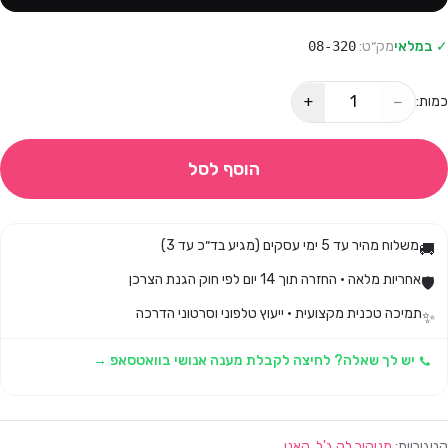
✓ במלאי
מק״ט:
08-320
+
−
כמות:
הוסף לסל
משלוח מהיר עד 5 ימי עסקים (מגיע בד״כ עד 3)
🚚
אחריות מלאה · החזרה תוך 14 יום לפי חוק הגנת הצרכן
🛡️
תמיכה טכנית מקצועית · ייעוץ טלפוני וסרטוני הדרכה
✨
יש לך שאלה? לחיצה לקבלת מענה אנושי בוואטסאפ →
קטגוריות:
מניקור לק ג'ל
,
קאני