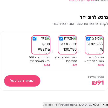
נרכש לרוב יחד
לקוחות שרכשו את המוצר הזה רוכשות גם:
+
+
טופ ג'ל ללא
פצירה ישרה זברה
נייר מניקור – 100
ניטרול 18 מ"ל –
100/180
יח' – 30/40 ס"מ
₪
34
₪
2
CANNI
₪
55
סה״כ למארז
הוסיפי הכל לסל
₪
91
תיאור מלא
מפרט טכני
ביקורות
משלוח והחזרות