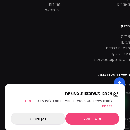
מאמרים
החזרות
ווטסאפ
מידע
אודות
תקנון
מדיניות פרטיות
ביטול עסקה
הרשמה כקוסמטיקאית
הישארו מעודכנות
קבלו מבצעים ומוצרים חדשים קודם.
🍪
אנחנו משתמשות בעוגיות
קוד ההטמעה של הניוזלטר יתווסף מהאדמין.
לחוויה אישית, סטטיסטיקה והתאמת תוכן. למידע נוסף ב
מדיניות
פרטיות
.
אישור הכל
רק חיוניות
©
2026
ביוטי דיפו · כל הזכויות שמורות
Bit
PayPal
AMEX
MASTERCARD
VISA