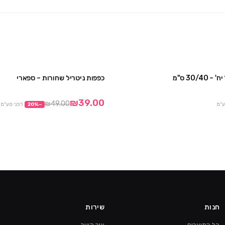
כפפות ניטריל שחורות – ספארי
3 חבילות ב ₪75
10 חבילות ב90
₪39.00
₪49.00
ע"מ
−
%
20
לפני מע"מ
חנות
שירות