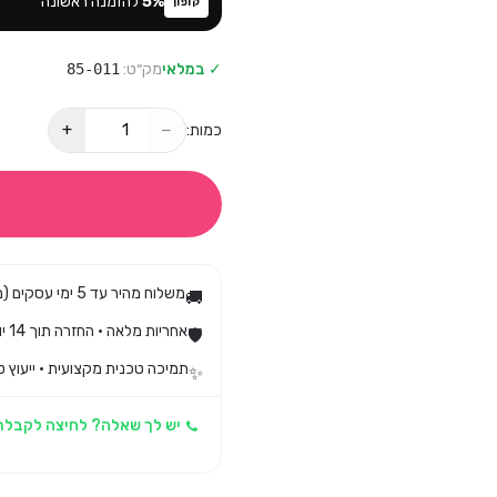
%
5
להזמנה ראשונה
קופון
✓ במלאי
מק״ט:
85-011
+
−
כמות:
משלוח מהיר עד 5 ימי עסקים (מגיע בד״כ עד 3)
🚚
אחריות מלאה · החזרה תוך 14 יום לפי חוק הגנת הצרכן
🛡️
תמיכה טכנית מקצועית · ייעוץ ט
✨
יש לך שאלה? לחיצה לקבלת