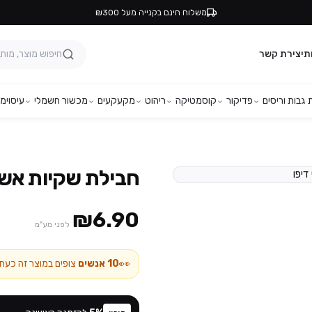
משלוח חינם בקנייה מעל ₪300
ת
יצירת קשר
גבות וריסים
פדיקור
קוסמטיקה
ריהוט
מקעקעים
מכשור חשמלי
עיסוי
מפ
חבילת שקיות אשפה 75 / 85 ש
₪6.90
לפני מע"מ
👀
10
אנשים
צופים במוצר זה כעת