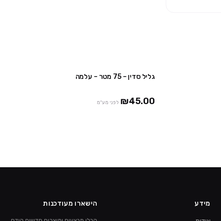
גליל סדין – 75 מטר – עלמה
3 חבילות ב₪99
3 יח' ב ₪120
₪2
₪45.00
לפני מע"מ
מידע
הישארו מעודכנות
קבלו מבצעים ומוצרים חדשים קודם.