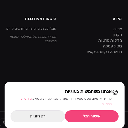
מידע
הישארו מעודכנות
אודות
קבלו מבצעים ומוצרים חדשים קודם.
תקנון
קוד ההטמעה של הניוזלטר יתווסף
מדיניות פרטיות
מהאדמין.
ביטול עסקה
הרשמה כקוסמטיקאית
🍪
אנחנו משתמשות בעוגיות
לחוויה אישית, סטטיסטיקה והתאמת תוכן. למידע נוסף ב
מדיניות
פרטיות
.
אישור הכל
רק חיוניות
Bit
PayPal
AMEX
MASTERCARD
VISA