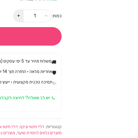
+
−
כמות:
משלוח מהיר עד 5 ימי עסקים (מגיע בד״כ עד 3)
🚚
אחריות מלאה · החזרה תוך 14 יום לפי חוק הגנת הצרכן
🛡️
תמיכה טכנית מקצועית · ייעוץ ט
✨
יש לך שאלה? לחיצה לקבלת
קטגוריות:
דליי חיטוי וניקוי
,
דליי חיטוי ונ
מוצרים נלווים להסרת שיער
,
מוצרים נ