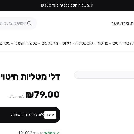
משלוח חינם בקנייה מעל ₪300
ת
יצירת קשר
גבות וריסים
פדיקור
קוסמטיקה
ריהוט
מקעקעים
מכשור חשמלי
עיסוי
מפ
דלי מטליות חיטוי – 500 י
₪79.00
לפני מע"מ
%
5
להזמנה ראשונה
קופון
✓ במלאי
מק״ט:
40-012