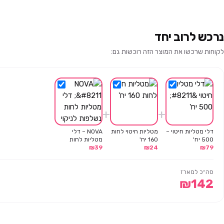
נרכש לרוב יחד
לקוחות שרכשו את המוצר הזה רוכשות גם:
+
+
דלי מטליות חיטוי –
מטליות חיטוי לחות
NOVA – דלי
500 יח'
160 יח'
מטליות לחות
79
₪
24
₪
39
₪
נשלפות לניקוי
כללי – מבושם –
400 יח'
סה״כ למארז
₪
142