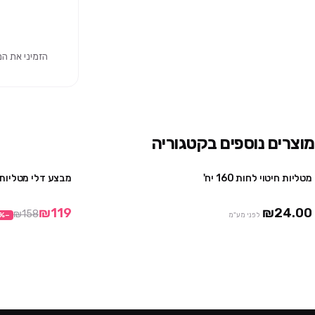
הזמיני את המוצר 
מוצרים נוספים בקטגוריה
מטליות חיטוי לחות 160 יח'
מבצע דלי מטליות חיטוי – 500 י
2 יח' ב-₪39
3 יח' ב-₪50
₪119
₪24.00
₪158
לפני מע"מ
−
%