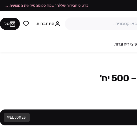
כרטיס הביקור שלי
|
הרשמה כקוסמטיקאית מקצועית →
התחברות
סל
יצי ריח ונרות
ח'
WELCOMES