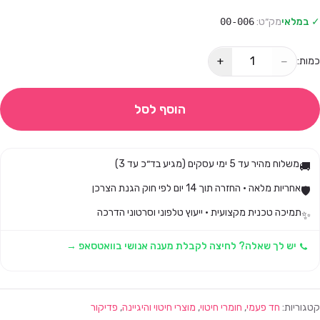
✓ במלאי
מק״ט:
00-006
+
−
כמות:
הוסף לסל
משלוח מהיר עד 5 ימי עסקים (מגיע בד״כ עד 3)
🚚
אחריות מלאה · החזרה תוך 14 יום לפי חוק הגנת הצרכן
🛡️
תמיכה טכנית מקצועית · ייעוץ טלפוני וסרטוני הדרכה
✨
יש לך שאלה? לחיצה לקבלת מענה אנושי בוואטסאפ →
קטגוריות:
חד פעמי
,
חומרי חיטוי
,
מוצרי חיטוי והיגיינה
,
פדיקור