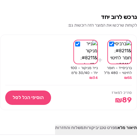
נרכש לרוב יחד
לקוחות שרכשו את המוצר הזה רוכשות גם:
+
ברביסייד – חומר
נייר מניקור – 100
לחיטוי – 480 מ"ל
יח' – 30/40 ס"מ
₪
34
₪
55
סה״כ למארז
הוסיפי הכל לסל
₪
89
תיאור מלא
מפרט טכני
ביקורות
משלוח והחזרות