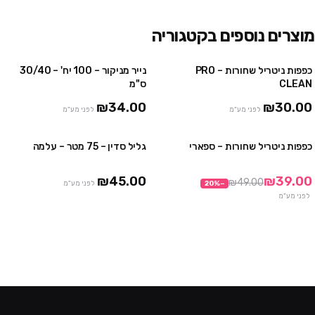
מוצרים נוספים בקטגוריה
כפפות ניטריל שחורות – PRO
נייר מניקור – 100 יח' – 30/40
4 יח' ב₪100
3 חבילות ב ₪75
CLEAN
ס"מ
10 יח' ב₪230
₪34.00
₪30.00
לפני מע"מ
לפני מע"מ
כפפות ניטריל שחורות – ספארי
גליל סדין – 75 מטר – עלמה
3 חבילות ב₪99
3 יח' ב ₪120
10 חבילות ב₪290
₪45.00
₪39.00
₪49.00
−
%
20
לפני מע"מ
לפני מע"מ