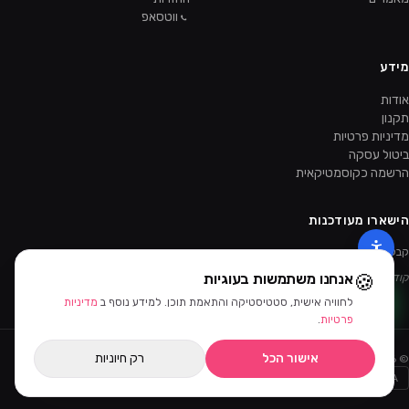
ווטסאפ
מידע
אודות
תקנון
מדיניות פרטיות
ביטול עסקה
הרשמה כקוסמטיקאית
הישארו מעודכנות
קבלו מבצעים ומוצרים חדשים קודם.
🍪
אנחנו משתמשות בעוגיות
קוד ההטמעה של הניוזלטר יתווסף מהאדמין.
לחוויה אישית, סטטיסטיקה והתאמת תוכן. למידע נוסף ב
מדיניות
פרטיות
.
אישור הכל
רק חיוניות
©
2026
ביוטי דיפו · כל הזכויות שמורות
Bit
PayPal
AMEX
MASTERCARD
VISA