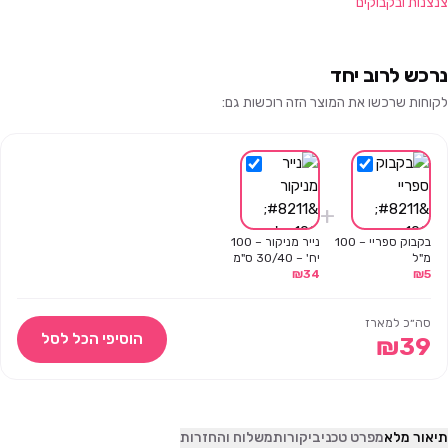
צנצנות ובקבוקים
נרכש לרוב יחד
לקוחות שרכשו את המוצר הזה רוכשות גם:
+
בקבוק ספריי – 100
נייר מניקור – 100
מ"ל
יח' – 30/40 ס"מ
₪
34
₪
5
סה״כ למארז
הוסיפי הכל לסל
₪
39
תיאור מלא
מפרט טכני
ביקורות
משלוח והחזרות