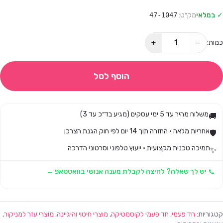
✓ במלאי
מק״ט:
47-1047
+
−
כמות:
הוסף לסל
משלוח מהיר עד 5 ימי עסקים (מגיע בד״כ עד 3)
🚚
אחריות מלאה · החזרה תוך 14 יום לפי חוק הגנת הצרכן
🛡️
תמיכה טכנית מקצועית · ייעוץ טלפוני וסרטוני הדרכה
✨
יש לך שאלה? לחיצה לקבלת מענה אנושי בוואטסאפ →
קטגוריות:
חד פעמי
,
חד פעמי לקוסמטיקה
,
מוצרי חיטוי והיגיינה
,
מוצרי עזר למניקור
,