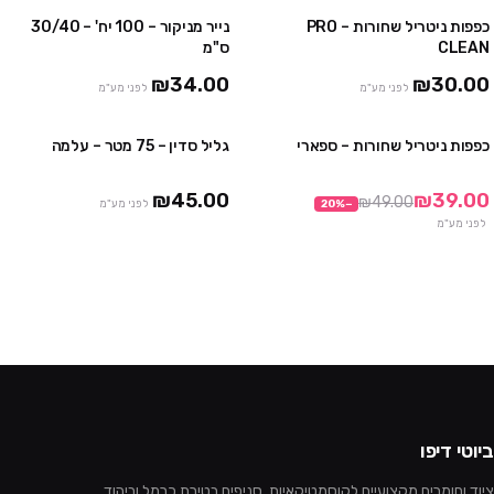
כפפות ניטריל שחורות – PRO
נייר מניקור – 100 יח' – 30/40
4 יח' ב₪100
3 חבילות ב ₪75
CLEAN
ס"מ
10 יח' ב₪230
₪34.00
₪30.00
לפני מע"מ
לפני מע"מ
כפפות ניטריל שחורות – ספארי
גליל סדין – 75 מטר – עלמה
3 חבילות ב₪99
3 יח' ב ₪120
10 חבילות ב₪290
₪45.00
₪39.00
₪49.00
−
%
20
לפני מע"מ
לפני מע"מ
ביוטי דיפו
ציוד וחומרים מקצועיים לקוסמטיקאיות. סניפים בטירת כרמל וביהוד.