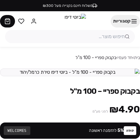
משלוח חינם בקנייה מעל ₪300
קטגוריות
בית
›
חד פעמי
›
בקבוק ספריי – 100 מ"ל
בקבוק ספריי – 100 מ"ל
₪4.90
לפני מע"מ
%
5
להזמנה ראשונה
WELCOMES
קופון