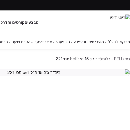
מבצעים
קורסים והדרכו
מניקור לק ג'ל
מוצרי חיטוי והיגיינה
חד פעמי
מוצרי שיער
הסרת שיער
הרמת 
בית
›
BELL - בל
›
בילדר ג׳ל 15 מ״ל bell מס׳ 221