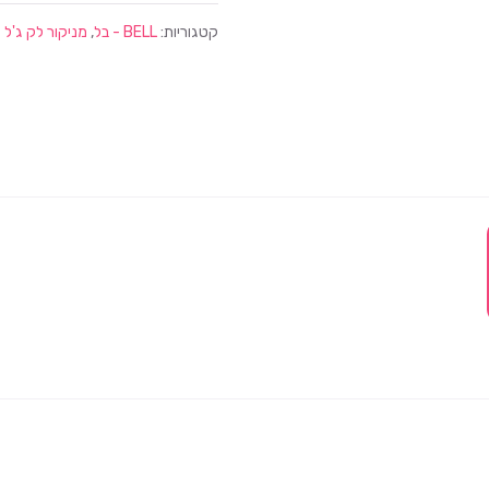
קטגוריות:
BELL - בל
,
מניקור לק ג'ל