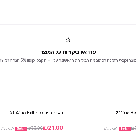
⭐
עוד אין ביקורות על המוצר
וקבלי הזמנה לכתוב את הביקורת הראשונה עליו — תקבלי קופון 5% הנחה למוצרים הבאים 🎁
ראבר בייס בל – Bell מס' 204
מבצע
₪21.00
₪33.00
₪
−
%
36
לפני מע"מ
−
%
36
לפני מע"מ