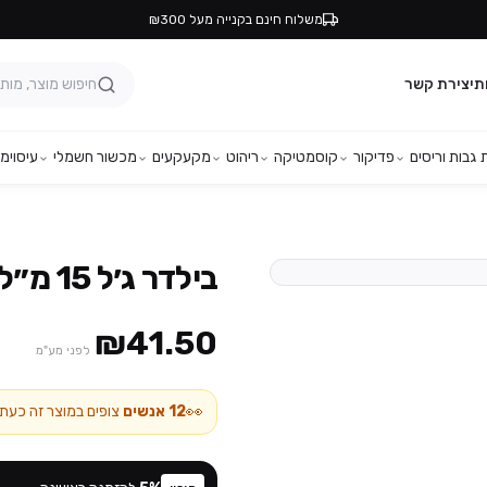
משלוח חינם בקנייה מעל ₪300
ת
יצירת קשר
גבות וריסים
פדיקור
קוסמטיקה
ריהוט
מקעקעים
מכשור חשמלי
עיסוי
מפ
בילדר ג׳ל 15 מ״ל bell מס׳ 221
₪41.50
לפני מע"מ
👀
12
אנשים
צופים במוצר זה כעת