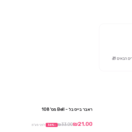
ראבר בייס בל – Bell מס' 108
מבצע
מבצע
₪21.00
₪33.00
−
%
36
לפני מע"מ