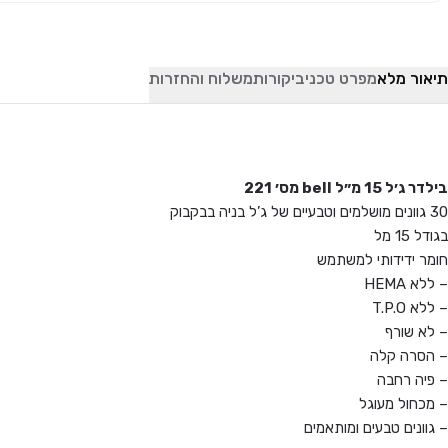
תיאור מלא
מפרט טכני
ביקורות
משלוח והחזרות
בילדר ג׳ל 15 מ״ל bell מס׳ 221
30 גוונים מושלמים וטבעיים של ג’ל בניה בבקבוק
בגודל 15 מל
חומר ידידותי למשתמש
– ללא HEMA
– ללא T.P.O
– לא שורף
– הסרה קלה
– פיה רחבה
– מכחול מעוגל
– גוונים טבעים ומותאמים