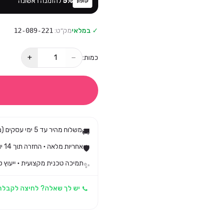
%
5
להזמנה ראשונה
קופון
✓ במלאי
מק״ט:
12-089-221
+
−
כמות:
משלוח מהיר עד 5 ימי עסקים (מגיע בד״כ עד 3)
🚚
אחריות מלאה · החזרה תוך 14 יום לפי חוק הגנת הצרכן
🛡️
תמיכה טכנית מקצועית · ייעוץ ט
✨
יש לך שאלה? לחיצה לקבלת