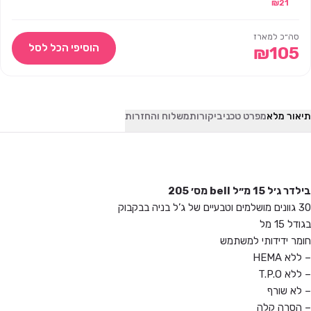
₪
21
סה״כ למארז
הוסיפי הכל לסל
₪
105
תיאור מלא
מפרט טכני
ביקורות
משלוח והחזרות
בילדר ג׳ל 15 מ״ל bell מס׳ 205
30 גוונים מושלמים וטבעיים של ג’ל בניה בבקבוק
בגודל 15 מל
חומר ידידותי למשתמש
– ללא HEMA
– ללא T.P.O
– לא שורף
– הסרה קלה