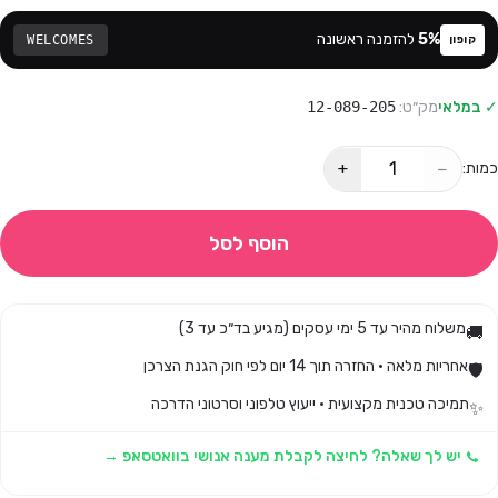
%
5
להזמנה ראשונה
WELCOMES
קופון
✓ במלאי
מק״ט:
12-089-205
+
−
כמות:
הוסף לסל
משלוח מהיר עד 5 ימי עסקים (מגיע בד״כ עד 3)
🚚
אחריות מלאה · החזרה תוך 14 יום לפי חוק הגנת הצרכן
🛡️
תמיכה טכנית מקצועית · ייעוץ טלפוני וסרטוני הדרכה
✨
יש לך שאלה? לחיצה לקבלת מענה אנושי בוואטסאפ →