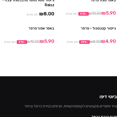
באפר סגול פרפר
גייטור 100/180 מלבן סגול עבה –
מבצע
אזל
Reisz
₪5.90
₪8.00
₪10.00
−
%
41
לפני מע"מ
לפני מע"מ
גייטור קטן סגול – פרפר
באפר אפור פרפר
מבצע
מבצע
₪5.90
₪4.90
₪10.00
₪8.00
−
%
39
לפני מע"מ
−
%
41
לפני מע"מ
ביוטי דיפו
ציוד וחומרים מקצועיים לקוסמטיקאיות. סניפים בטירת כרמל וביהוד.
סניף טירת כרמל