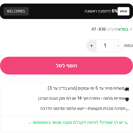
%
5
להזמנה ראשונה
WELCOMES
קופון
✓ במלאי
מק״ט:
47-830
+
−
כמות:
הוסף לסל
משלוח מהיר עד 5 ימי עסקים (מגיע בד״כ עד 3)
🚚
אחריות מלאה · החזרה תוך 14 יום לפי חוק הגנת הצרכן
🛡️
תמיכה טכנית מקצועית · ייעוץ טלפוני וסרטוני הדרכה
✨
יש לך שאלה? לחיצה לקבלת מענה אנושי בוואטסאפ →