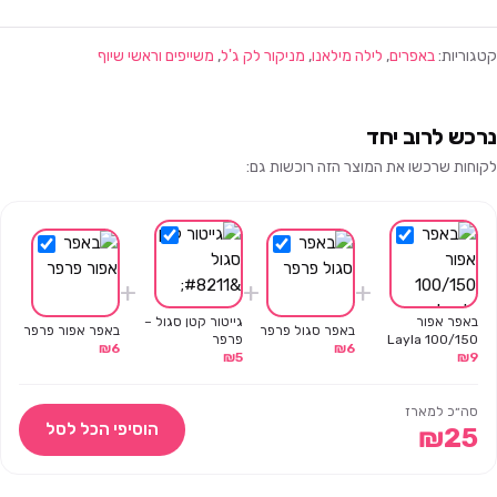
קטגוריות:
באפרים
,
לילה מילאנו
,
מניקור לק ג'ל
,
משייפים וראשי שיוף
נרכש לרוב יחד
לקוחות שרכשו את המוצר הזה רוכשות גם:
+
+
+
באפר אפור
גייטור קטן סגול –
באפר סגול פרפר
באפר אפור פרפר
100/150 Layla
פרפר
₪
6
₪
6
₪
5
Milano
₪
9
סה״כ למארז
הוסיפי הכל לסל
₪
25